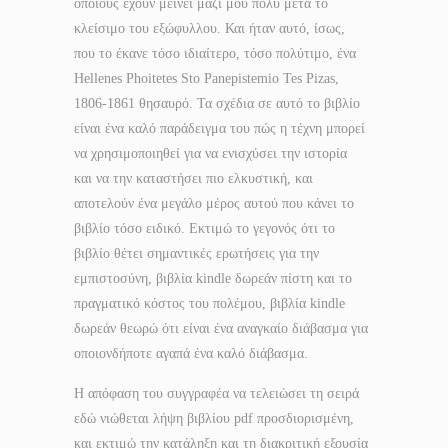
οποίους έχουν μείνει μαζί μου πολύ μετά το
κλείσιμο του εξώφυλλου. Και ήταν αυτό, ίσως,
που το έκανε τόσο ιδιαίτερο, τόσο πολύτιμο, ένα
Hellenes Phoitetes Sto Panepistemio Tes Pizas,
1806-1861 θησαυρό. Τα σχέδια σε αυτό το βιβλίο
είναι ένα καλό παράδειγμα του πώς η τέχνη μπορεί
να χρησιμοποιηθεί για να ενισχύσει την ιστορία
και να την καταστήσει πιο ελκυστική, και
αποτελούν ένα μεγάλο μέρος αυτού που κάνει το
βιβλίο τόσο ειδικό. Εκτιμώ το γεγονός ότι το
βιβλίο θέτει σημαντικές ερωτήσεις για την
εμπιστοσύνη, βιβλία kindle δωρεάν πίστη και το
πραγματικό κόστος του πολέμου, βιβλία kindle
δωρεάν θεωρώ ότι είναι ένα αναγκαίο διάβασμα για
οποιονδήποτε αγαπά ένα καλό διάβασμα.
Η απόφαση του συγγραφέα να τελειώσει τη σειρά
εδώ νιώθεται λήψη βιβλίου pdf προσδιορισμένη,
και εκτιμώ την κατάληξη και τη διακριτική εξουσία