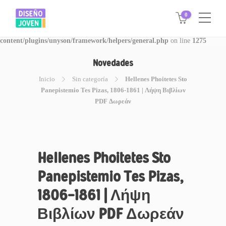
0
Warning
: Invalid argument supplied for foreach() in
/www/disegnojoven.com.ar/htdocs/wp-
content/plugins/unyson/framework/helpers/general.php
on line
1275
Novedades
Inicio
Sin categoría
Hellenes Phoitetes Sto
Panepistemio Tes Pizas, 1806-1861 | Λήψη Βιβλίων
PDF Δωρεάν
Hellenes Phoitetes Sto
Panepistemio Tes Pizas,
1806-1861 | Λήψη
Βιβλίων PDF Δωρεάν