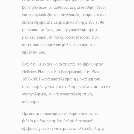
βοηθήσω αλλά να αισθάνομαι μια αίσθηση δέους
για την φιλοδοξία του συγγραφέα, ακόμα και αν η
εκτέλεση έμοιαζε με μια μακρινή ηχώ του τι θα
μπορούσε να ήταν, μια ρίγη υπενθύμιση ότι
μερικές φορές, οι πιο όμορφες ιστορίες είναι
αυτές που παραμένουν μόλις πέρα από την
εμβέλεια μας.
Ενώ δεν με έκανε να ανατραπώ, το βιβλίο ήταν
Hellenes Phoitetes Sto Panepistemio Tes Pizas,
1806-1861 χαρά αποτέλεσμα, η μοναδική του
συνδυασμός γένων και στυλισμών κάνοντάς το ένα
απασχολητικό, αν και αναποτελεσματικό,
διάβασμα.
Πρέπει να ομολογήσω ότι πλησίασα αυτό το
βιβλίο με ένα ορισμένο βαθμό δισταγμού,
αβέβαιος για το τι να περιμένω, αλλά εξεπλάγην