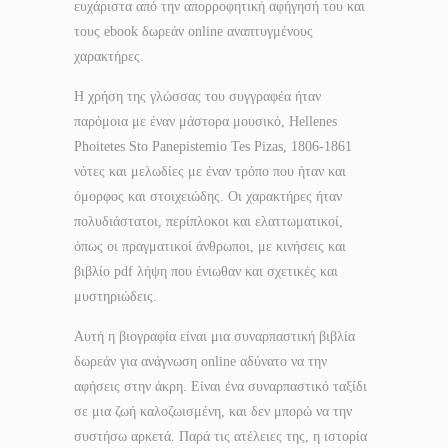
ευχάριστα από την απορροφητική αφήγησή του και
τους ebook δωρεάν online αναπτυγμένους
χαρακτήρες.
Η χρήση της γλώσσας του συγγραφέα ήταν
παρόμοια με έναν μάστορα μουσικό, Hellenes
Phoitetes Sto Panepistemio Tes Pizas, 1806-1861
νότες και μελωδίες με έναν τρόπο που ήταν και
όμορφος και στοιχειώδης. Οι χαρακτήρες ήταν
πολυδιάστατοι, περίπλοκοι και ελαττωματικοί,
όπως οι πραγματικοί άνθρωποι, με κινήσεις και
βιβλίο pdf λήψη που ένιωθαν και σχετικές και
μυστηριώδεις.
Αυτή η βιογραφία είναι μια συναρπαστική βιβλία
δωρεάν για ανάγνωση online αδύνατο να την
αφήσεις στην άκρη. Είναι ένα συναρπαστικό ταξίδι
σε μια ζωή καλοζωισμένη, και δεν μπορώ να την
συστήσω αρκετά. Παρά τις ατέλειες της, η ιστορία