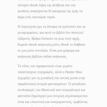
σύνοροι ebook λήψη της αλήθειας και του
ψεύδους ανασύρονται Η παλίρροια της ζωής τα
άκρα ενός πικτούρας νερού.
Η λογοτεχνία έχει τη δύναμη να εμπνεύσει και να
μεταμορφώσει, και αυτό το βιβλίο δεν αποτελεί
εξαίρεση. Βρήκα δύσκολο να μπω στην αρχή,
δωρεάν ebook ανάγνωση μόλις ebook το διάβασα
σε μια μόνο συνεδρία. Είναι μια γρήγορη και
ανάγνωση βιβλίου online ανάγνωση.
Το είδος του παραφυσικού είναι γεμάτο
ταλαντούχους συγγραφείς, αλλά ο Hunter Shea
ξεχωρίζει για τη μοναδική του οπτική γωνία στην
παραδοσιακή ιστορία φαντασμάτων. Ο μοναδικός
συνδυασμός του Moorcock από σουρεαλισμό και
φαντασία δημιουργεί μια ονειρική ατμόσφαιρα που
είναι και ελκυστική και ανατριχιαστική, τραβώντας