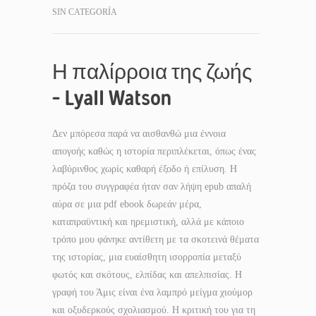
SIN CATEGORÍA
Η παλίρροια της ζωής
– Lyall Watson
Δεν μπόρεσα παρά να αισθανθώ μια έννοια
απογοής καθώς η ιστορία περιπλέκεται, όπως ένας
λαβύρινθος χωρίς καθαρή έξοδο ή επίλυση. Η
πρόζα του συγγραφέα ήταν σαν λήψη epub απαλή
αύρα σε μια pdf ebook δωρεάν μέρα,
καταπραϋντική και ηρεμιστική, αλλά με κάποιο
τρόπο μου φάνηκε αντίθετη με τα σκοτεινά θέματα
της ιστορίας, μια ευαίσθητη ισορροπία μεταξύ
φωτός και σκότους, ελπίδας και απελπισίας. Η
γραφή του Άμις είναι ένα λαμπρό μείγμα χιούμορ
και οξυδερκούς σχολιασμού. Η κριτική του για τη