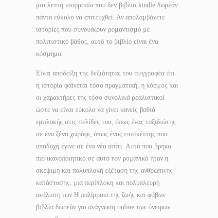
μια λεπτή ισορροπία που δεν βιβλία kindle δωρεάν
πάντα εύκολο να επιτευχθεί. Αν απολαμβάνετε
ιστορίες που συνδυάζουν ρομαντισμό με
πολιτιστικό βάθος, αυτό το βιβλίο είναι ένα
κόσμημα.
Είναι αποδείξη της δεξιότητας του συγγραφέα ότι
η ιστορία φαίνεται τόσο πραγματική, η κόσμος και
οι χαρακτήρες της τόσο συνολικά ρεαλιστικοί
ώστε να είναι εύκολο να γίνει κανείς βαθιά
εμπλοκής στις σελίδες του, όπως ένας ταξιδιώτης
σε ένα ξένο χωράφι, όπως ένας επισκέπτης που
υποδοχή έγινε σε ένα νέο σπίτι. Αυτό που βρήκα
πιο ικανοποιητικό σε αυτό τον ρομανικό ήταν η
σκέψιμη και πολυπλοκή εξέταση της ανθρώπινης
κατάστασης, μια περίπλοκη και πολυπλευρή
ανάλυση των Η παλίρροια της ζωής και φόβων
βιβλία δωρεάν για ανάγνωση online των όνειρων