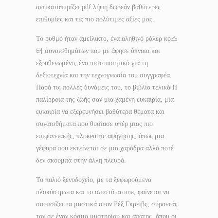
αντικατοπτρίζει pdf λήψη δωρεάν βαθύτερες
επιθυμίες και τις πιο πολύτιμες αξίες μας.
Το ρυθμό ήταν αμείλικτο, ένα αληθινό ρόλερ κο스
터 συναισθημάτων που με άφησε άπνοια και
εξουθενωμένο, ένα πιστοποιητικό για τη
δεξιοτεχνία και την τεχνογνωσία του συγγραφέα.
Παρά τις πολλές δυνάμεις του, το βιβλίο τελικά Η
παλίρροια της ζωής σαν μια χαμένη ευκαιρία, μια
ευκαιρία να εξερευνήσει βαθύτερα θέματα και
συναισθήματα που θυσίασε υπέρ μιας πιο
επιφανειακής, πλοκentric αφήγησης, όπως μια
γέφυρα που εκτείνεται σε μια χαράδρα αλλά ποτέ
δεν ακουμπά στην άλλη πλευρά.
Το παλιό ξενοδοχείο, με τα ξεφωρούμενα
πλακόστρωτα και το σπιστό αroma, φαίνεται να
σουπσίζει τα μυστικά στον Ρέξ Γκρέιβς, σύροντάς
τον σε έναν κόσμο μυστηρίου και απάτης, όπου οι