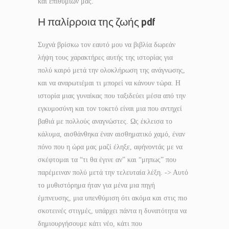
και επιθυμιών μας.
Η παλίρροια της ζωής pdf
Συχνά βρίσκω τον εαυτό μου να βιβλία δωρεάν
λήψη τους χαρακτήρες αυτής της ιστορίας για
πολύ καιρό μετά την ολοκλήρωση της ανάγνωσης,
και να αναρωτιέμαι τι μπορεί να κάνουν τώρα. Η
ιστορία μιας γυναίκας που ταξιδεύει μέσα από την
εγκυμοσύνη και τον τοκετό είναι μια που αντηχεί
βαθιά με πολλούς αναγνώστες. Ως έκλεισα το
κάλυμα, αισθάνθηκα έναν αισθηματικό χαμό, έναν
πόνο που η ώρα μας μαζί έληξε, αφήνοντάς με να
σκέφτομαι τα “τι θα έγινε αν” και “μηπως” που
παρέμειναν πολύ μετά την τελευταία λέξη. -> Αυτό
το μυθιστόρημα ήταν για μένα μια πηγή
έμπνευσης, μια υπενθύμιση ότι ακόμα και στις πιο
σκοτεινές στιγμές, υπάρχει πάντα η δυνατότητα να
δημιουργήσουμε κάτι νέο, κάτι που