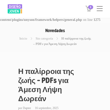
0
Warning
: Invalid argument supplied for foreach() in
/www/disegnojoven.com.ar/htdocs/wp-
content/plugins/unyson/framework/helpers/general.php
on line
1275
Novedades
Inicio
Sin categoría
Η παλίρροια της ζωής
– PDFs για Άμεση Λήψη Δωρεάν
Η παλίρροια της
ζωής – PDFs για
Άμεση Λήψη
Δωρεάν
por
Daptee
16 septiembre, 2025