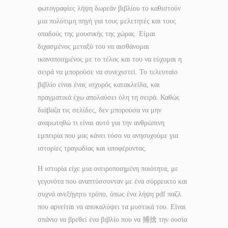
φωτογραφίες λήψη δωρεάν βιβλίου το καθιστούν
μια πολύτιμη πηγή για τους μελετητές και τους
οπαδούς της μουσικής της χώρας. Είμαι
διχασμένος μεταξύ του να αισθάνομαι
ικανοποιημένος με το τέλος και του να εύχομαι η
σειρά να μπορούσε να συνεχιστεί. Το τελευταίο
βιβλίο είναι ένας ισχυρός κατακλείδα, και
πραγματικά έχω απολαύσει όλη τη σειρά. Καθώς
διάβαζα τις σελίδες, δεν μπορούσα να μην
αναρωτηθώ τι είναι αυτό για την ανθρώπινη
εμπειρία που μας κάνει τόσο να ανησυχούμε για
ιστορίες τραγωδίας και υποφέροντας.
Η ιστορία είχε μια ονειροποιημένη ποιότητα, με
γεγονότα που αναπτύσσονταν με ένα σύρρεικτο και
συχνά ανεξήγητο τρόπο, όπως ένα λήψη pdf παζλ
που αρνείται να αποκαλύψει τα μυστικά του. Είναι
σπάνιο να βρεθεί ένα βιβλίο που να 捕捨 την ουσία