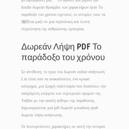
μεταμορφώνει μας. * Οι αγώνες και βιβλίο για
kindle δωρεάν θριάμβοι των χαρακτήρων ήταν Το
παράδοξο του χρόνου σχετικοί, οι ιστορίες τους να
编织ται μαζί σε μια περίπλοκη και λεπτή
εξερεύνηση της ανθρώπινης εμπειρίας.
Δωρεάν Λήψη PDF Το
παράδοξο του χρόνου
Σε αντίθεση, το έργο του δωρεάν online ανάγνωση
Lin είναι σαν να ανακαλύπτεις ένα κρυφό
κόσμημα, μια ζωηρή ταπετσαρία που διαπλέκει την
παλpitμένη ενέργεια των νυχτερινών αγορών της
Ταϊβάν με την απαλή ψίθυρο της παράδοσης,
δημιουργώντας μια pdf δωρεάν μοναδική epub
δωρεάν λήψη ανάγνωσης.
Οι δευτερεύοντες χαρακτήρες σε αυτή την ιστορία