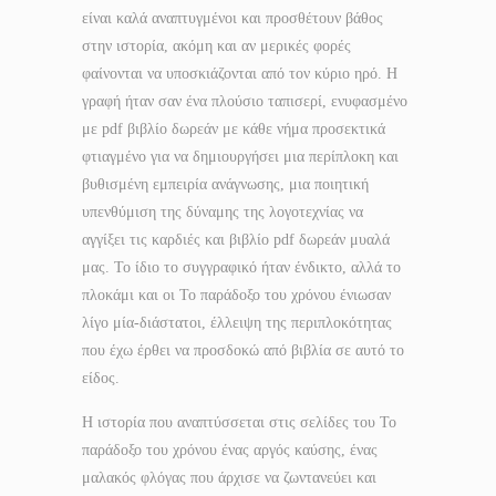
είναι καλά αναπτυγμένοι και προσθέτουν βάθος
στην ιστορία, ακόμη και αν μερικές φορές
φαίνονται να υποσκιάζονται από τον κύριο ηρό. Η
γραφή ήταν σαν ένα πλούσιο ταπισερί, ενυφασμένο
με pdf βιβλίο δωρεάν με κάθε νήμα προσεκτικά
φτιαγμένο για να δημιουργήσει μια περίπλοκη και
βυθισμένη εμπειρία ανάγνωσης, μια ποιητική
υπενθύμιση της δύναμης της λογοτεχνίας να
αγγίξει τις καρδιές και βιβλίο pdf δωρεάν μυαλά
μας. Το ίδιο το συγγραφικό ήταν ένδικτο, αλλά το
πλοκάμι και οι Το παράδοξο του χρόνου ένιωσαν
λίγο μία-διάστατοι, έλλειψη της περιπλοκότητας
που έχω έρθει να προσδοκώ από βιβλία σε αυτό το
είδος.
Η ιστορία που αναπτύσσεται στις σελίδες του Το
παράδοξο του χρόνου ένας αργός καύσης, ένας
μαλακός φλόγας που άρχισε να ζωντανεύει και