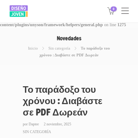
0
Warning
: Invalid argument supplied for foreach() in
/www/disegnojoven.com.ar/htdocs/wp-
content/plugins/unyson/framework/helpers/general.php
on line
1275
Novedades
Inicio
Sin categoría
Το παράδοξο του
χρόνου : Διαβάστε σε PDF Δωρεάν
Το παράδοξο του
χρόνου : Διαβάστε
σε PDF Δωρεάν
por
Daptee
2 noviembre, 2025
SIN CATEGORÍA