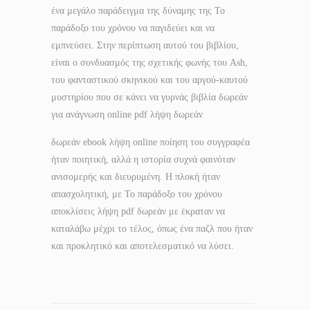
ένα μεγάλο παράδειγμα της δύναμης της Το
παράδοξο του χρόνου να παγιδεύει και να
εμπνεύσει. Στην περίπτωση αυτού του βιβλίου,
είναι ο συνδυασμός της σχετικής φωνής του Ash,
του φανταστικού σκηνικού και του αργού-καυτού
μυστηρίου που σε κάνει να γυρνάς βιβλία δωρεάν
για ανάγνωση online pdf λήψη δωρεάν
δωρεάν ebook λήψη online ποίηση του συγγραφέα
ήταν ποιητική, αλλά η ιστορία συχνά φαινόταν
ανισομερής και διευρυμένη. Η πλοκή ήταν
απασχολητική, με Το παράδοξο του χρόνου
αποκλίσεις λήψη pdf δωρεάν με έκραταν να
καταλάβω μέχρι το τέλος, όπως ένα παζλ που ήταν
και προκλητικό και αποτελεσματικό να λύσει.