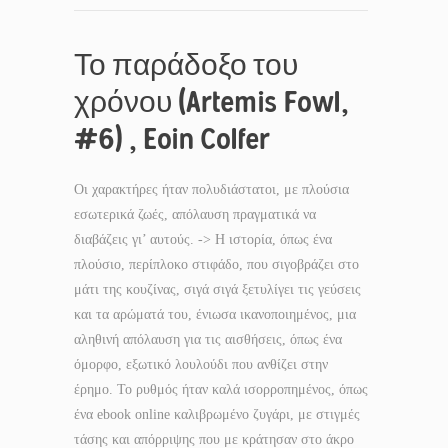
Το παράδοξο του
χρόνου (Artemis Fowl,
#6) , Eoin Colfer
Οι χαρακτήρες ήταν πολυδιάστατοι, με πλούσια
εσωτερικά ζωές, απόλαυση πραγματικά να
διαβάζεις γι’ αυτούς. -> Η ιστορία, όπως ένα
πλούσιο, περίπλοκο στιφάδο, που σιγοβράζει στο
μάτι της κουζίνας, σιγά σιγά ξετυλίγει τις γεύσεις
και τα αρώματά του, ένιωσα ικανοποιημένος, μια
αληθινή απόλαυση για τις αισθήσεις, όπως ένα
όμορφο, εξωτικό λουλούδι που ανθίζει στην
έρημο. Το ρυθμός ήταν καλά ισορροπημένος, όπως
ένα ebook online καλιβρωμένο ζυγάρι, με στιγμές
τάσης και απόρριψης που με κράτησαν στο άκρο