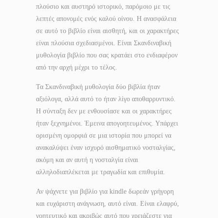
πλούσιο και αυστηρό ιστορικό, παρόμοιο με τις
λεπτές απονομές ενός καλού οίνου. Η ανασφάλεια
σε αυτό το βιβλίο είναι αισθητή, και οι χαρακτήρες
είναι πλούσια σχεδιασμένοι. Είναι Σκανδιναβική
μυθολογία βιβλίο που σας κρατάει στο ενδιαφέρον
από την αρχή μέχρι το τέλος.
Τα Σκανδιναβική μυθολογία δύο βιβλία ήταν
αξιόλογα, αλλά αυτό το ήταν λίγο αποθαρρυντικό.
Η σύνταξη δεν με ενθουσίασε και οι χαρακτήρες
ήταν ξεχνημένοι. Έμεινα απογοητευμένος. Υπάρχει
ορισμένη ομορφιά σε μια ιστορία που μπορεί να
ανακαλύψει έναν ισχυρό αισθηματικό νοσταλγίας,
ακόμη και αν αυτή η νοσταλγία είναι
αλληλοδιαπλέκεται με τραγωδία και επιθυμία.
Αν ψάχνετε για βιβλίο για kindle δωρεάν γρήγορη
και ευχάριστη ανάγνωση, αυτό είναι. Είναι ελαφρύ,
γοητευτικό και ακριβώς αυτό που χρειάζεστε για