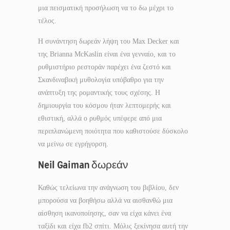
μια πεισματική προσήλωση να το δω μέχρι το
τέλος.
Η συνάντηση δωρεάν λήψη του Max Decker και
της Brianna McKaslin είναι ένα γενναίο, και το
ρυθμιστήριο ρεστοράν παρέχει ένα ζεστό και
Σκανδιναβική μυθολογία υπόβαθρο για την
ανάπτυξη της ρομαντικής τους σχέσης. Η
δημιουργία του κόσμου ήταν λεπτομερής και
εθιστική, αλλά ο ρυθμός υπέφερε από μια
περιπλανώμενη ποιότητα που καθιστούσε δύσκολο
να μείνω σε εγρήγορση.
Neil Gaiman δωρεάν
Καθώς τελείωνα την ανάγνωση του βιβλίου, δεν
μπορούσα να βοηθήσω αλλά να αισθανθώ μια
αίσθηση ικανοποίησης, σαν να είχα κάνει ένα
ταξίδι και είχα fb2 σπίτι. Μόλις ξεκίνησα αυτή την