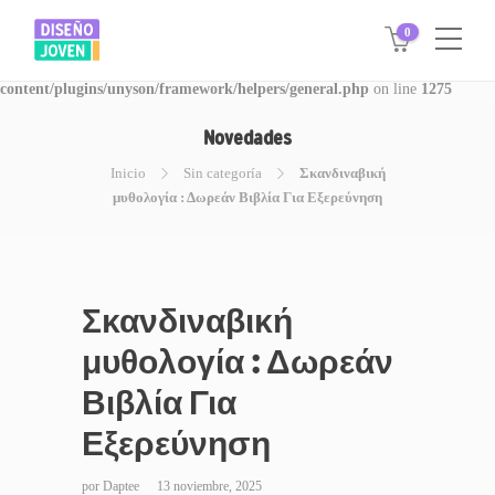
0
Warning
: Invalid argument supplied for foreach() in
/www/disegnojoven.com.ar/htdocs/wp-
content/plugins/unyson/framework/helpers/general.php
on line
1275
Novedades
Inicio
Sin categoría
Σκανδιναβική
μυθολογία : Δωρεάν Βιβλία Για Εξερεύνηση
Σκανδιναβική
μυθολογία : Δωρεάν
Βιβλία Για
Εξερεύνηση
por
Daptee
13 noviembre, 2025