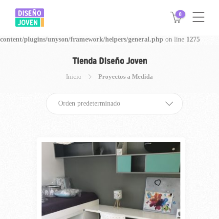
0
Warning
: Invalid argument supplied for foreach() in
/www/disegnojoven.com.ar/htdocs/wp-
content/plugins/unyson/framework/helpers/general.php
on line
1275
Tienda Diseño Joven
Inicio
Proyectos a Medida
Orden predeterminado