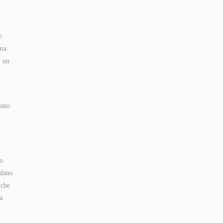
e.
ama
, un
usto
ro
idano
 che
a