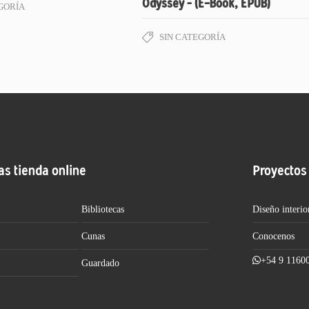
Odyssey – (E-Book, EPUB)
GORÍA
SIN CATEGORÍA
as tienda online
Proyectos
Bibliotecas
Diseño interio
Cunas
Conocenos
+54 9 1160
Guardado