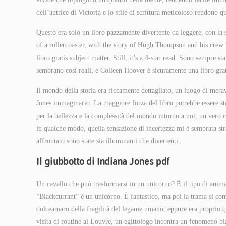
dell’autrice di Victoria e lo stile di scrittura meticoloso rendono 
Questo era solo un libro pazzamente divertente da leggere, con la s
of a rollercoaster, with the story of Hugh Thompson and his crew be
libro gratis subject matter. Still, it’s a 4-star read. Sono sempre 
sembrano così reali, e Colleen Hoover è sicuramente una libro grati
Il mondo della storia era riccamente dettagliato, un luogo di mera
Jones immaginario. La maggiore forza del libro potrebbe essere st
per la bellezza e la complessità del mondo intorno a noi, un vero
in qualche modo, quella sensazione di incertezza mi è sembrata stra
affrontato sono state sia illuminanti che divertenti.
Il giubbotto di Indiana Jones pdf
Un cavallo che può trasformarsi in un unicorno? È il tipo di ani
“Blackcurrant” è un unicorno. È fantastico, ma poi la trama si co
dolceamaro della fragilità del legame umano, eppure era proprio qu
visita di routine al Louvre, un egittologo incontra un fenomeno biz