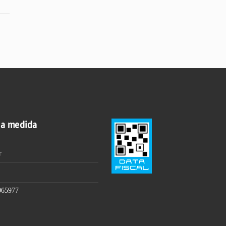
 a medida
r
065977