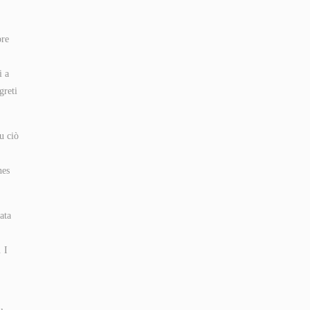
ore
i a
greti
u ciò
nes
ata
. I