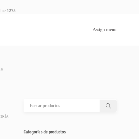
line
1275
Assign menu
na
ORÍA
Categorías de productos