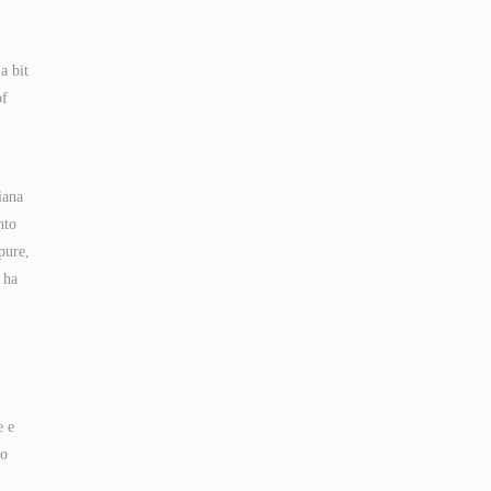
a bit
of
iana
nto
pure,
 ha
e e
no