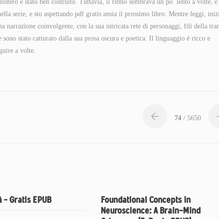
mistero è stato ben costruito. Tuttavia, il ritmo sembrava un po’ lento a volte, e
lla serie, e sto aspettando pdf gratis ansia il prossimo libro. Mentre leggi, iniz
na narrazione coinvolgente, con la sua intricata rete di personaggi, fili della tr
 sono stato catturato dalla sua prosa oscura e poetica. Il linguaggio è ricco e
guire a volte.
74
/ 5650
 – Gratis EPUB
Foundational Concepts in
Neuroscience: A Brain-Mind