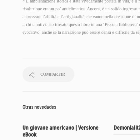
* L’ambientazione storica è stata vividamente portata in vita, e il 
risoluzione era un po’ anticlimatica. Ancora, è un solido ingresso ne
apprezzare l’abilità e l’artigianalità che vanno nella creazione di u
archi emotivi. Ho trovato questo libro in una ‘Piccola Biblioteca’ e
evocativo, anche se la narrazione può essere densa e difficile da se
COMPARTIR
Otras novedades
Un giovane americano | Versione
Demonialità
eBook