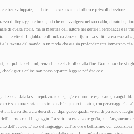
te e ben sviluppate, ma la trama era spesso audiolibro e priva di direzione.
arazzo di linguaggio e immagini che mi avvolgeva nel suo caldo, dorato baglior
ise di questa storia, ma la maestria dell’autore nel gestire i personaggi e la tr
 nelle vite di Il giubbotto di Indiana Jones e Bjorn. La scrittura era evocativa
oni e le texture del mondo in un modo che era sia profondamente immersivo che
, per poi depositarmi, senza fiato e sbalordito, alla fine. Non penso che sia gi
e, ebook gratis online non posso separare leggere pdf due cose.
azione, data la sua reputazione di spingere i limiti e esplorare gli angoli lib
ovato è stata una storia tanto implacabile quanto ipnotica, con personaggi che sf
ettati. La scrittura era descrittiva, dipingendo quadri vividi di persone e luoghi
dell’autore con il linguaggio. La scrittura era a volte goffa, ma l’argomento er
ante dell’autore. L’uso del linguaggio dell’autore è bellissimo, con descrizioni
ergersi completamente nel mondo della storia. La profonda comprensione