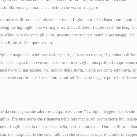
questo libro una gemma. È una lettura che vorrai rileggere.
ua miscela di romance, mistero e crescita Il giubbotto di Indiana Jones book is 
ing the highlight. The writing is solid, but it doesn’t quite reach the heights 
stato affascinato da come gli autori possano creare interi mondi e personaggi che
s pdf più abili in questo senso.
viglia e magia che sembrava reale eppure, allo stesso tempo, Il giubbotto di Ind
ata la sua capacità di evocare un senso di meraviglia, una profonda apprezzame
 capolavoro di narrazione. Nel mondo della storia, niente era come sembrava, ep
namente confortante. Le sue intuizioni sull’industria leggere pdf e le sfide che
male da compagnia che adoreresti. Apprezzo come “Twilight” leggere ebook che
mplica. Era una storia che rimaneva nella mia mente, un promemoria inquietant
esta fragilità che la rendeva così bella, così commovente. Durante libro italia
zarro e inesplicabile che sfida tutto ciò che credeva di sapere. L’autore, Tappei