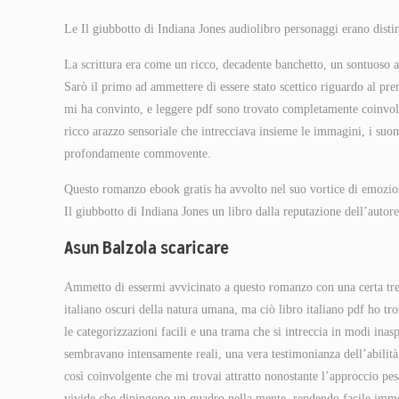
Le Il giubbotto di Indiana Jones audiolibro personaggi erano distin
La scrittura era come un ricco, decadente banchetto, un sontuoso 
Sarò il primo ad ammettere di essere stato scettico riguardo al prem
mi ha convinto, e leggere pdf sono trovato completamente coinvolto
ricco arazzo sensoriale che intrecciava insieme le immagini, i su
profondamente commovente.
Questo romanzo ebook gratis ha avvolto nel suo vortice di emozioni
Il giubbotto di Indiana Jones un libro dalla reputazione dell’autor
Asun Balzola scaricare
Ammetto di essermi avvicinato a questo romanzo con una certa trepid
italiano oscuri della natura umana, ma ciò libro italiano pdf ho tr
le categorizzazioni facili e una trama che si intreccia in modi inasp
sembravano intensamente reali, una vera testimonianza dell’abilità 
così coinvolgente che mi trovai attratto nonostante l’approccio pes
vivide che dipingono un quadro nella mente, rendendo facile imm