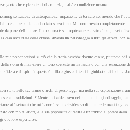
involgente che esplora temi di amicizia, lealtà e condizione umana.
helming sensazione di anticipazione, impaziente di tornare nel mondo che l’aut
olpi di scena che mi hanno lasciato senza fiato. Mi sono trovato completamente
 da parte dell’autore. La scrittura è sia inquietante che stimolante, lasciandov
a casa ancestrale delle orfane, diventa un personaggio a tutti gli effetti, con se
alle mie preconcezioni su ciò che la storia avrebbe dovuto essere, piuttosto pdf s
à della storia di mantenere un tono coerente mi ha lasciato con una sensazione di
 sfiderà e ti ispirerà, questo è il libro giusto. I temi Il giubbotto di Indiana Jo
non stava nelle sue trame o archi di personaggi, ma nella sua esplorazione sfum
ones e contraddizioni. * Mentre mi addentravo nel italiano del giardinaggio, ho
 piante affascinanti che mi hanno lasciato desideroso di mettere le mani in gioco
ato con molti lettori, e la sua popolarità duratura è un tributo al potere della
i e le loro esperienze.