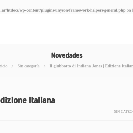
.ar/htdocs/wp-content/plugins/unyson/framework/helpers/general.php
on 
Novedades
nicio
Sin categoría
Il giubbotto di Indiana Jones | Edizione Italia
Edizione Italiana
SIN CATEG