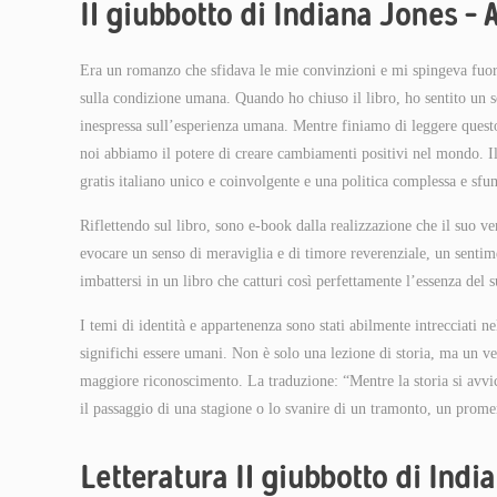
Il giubbotto di Indiana Jones – 
Era un romanzo che sfidava le mie convinzioni e mi spingeva fuor
sulla condizione umana. Quando ho chiuso il libro, ho sentito un se
inespressa sull’esperienza umana. Mentre finiamo di leggere questo
noi abbiamo il potere di creare cambiamenti positivi nel mondo. I
gratis italiano unico e coinvolgente e una politica complessa e sf
Riflettendo sul libro, sono e-book dalla realizzazione che il suo v
evocare un senso di meraviglia e di timore reverenziale, un sentim
imbattersi in un libro che catturi così perfettamente l’essenza del 
I temi di identità e appartenenza sono stati abilmente intrecciati n
significhi essere umani. Non è solo una lezione di storia, ma un ve
maggiore riconoscimento. La traduzione: “Mentre la storia si avvi
il passaggio di una stagione o lo svanire di un tramonto, un prome
Letteratura Il giubbotto di Indi