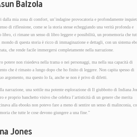
Asun Balzola
i dalla mia zona di comfort, un’indagine provocatoria e profondamente inquiet
nso di riflessione, come se la storia stesse echeggiando una verità profonda e
 libro, ci rimane un senso di libro leggere e possibilità, un promemoria che tut
l mondo di questa storia è ricco di immaginazione e dettagli, con un sistema eb
umata, che rende facile immergersi completamente nella narrazione.
ero potere non risiedeva nella trama o nei personaggi, ma nella sua capacità di
ento che è rimasto a lungo dopo che ho finito di leggere. Non capita spesso di
suo argomento, ma questo lo fa, anche se non è privo di difetti.
ella narrazione, una sottile ma potente esplorazione di Il giubbotto di Indiana Jo
ro e proprio banchetto visivo che celebra l’artisticità di un genere che merita
cinava alla ebooks non potevo fare a meno di sentire un senso di malinconia, c
moria che tutte le cose devono giungere a una fine.”
ana Jones