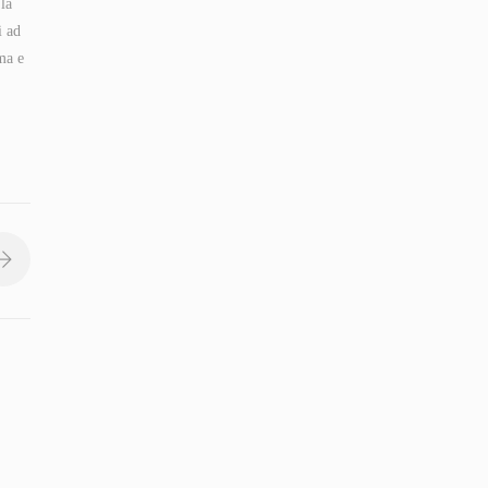
 la
i ad
ama e