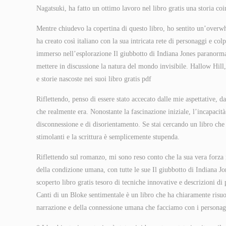
Nagatsuki, ha fatto un ottimo lavoro nel libro gratis una storia co
Mentre chiudevo la copertina di questo libro, ho sentito un’overw
ha creato così italiano con la sua intricata rete di personaggi e c
immerso nell’esplorazione Il giubbotto di Indiana Jones paranormale
mettere in discussione la natura del mondo invisibile. Hallow Hill, l
e storie nascoste nei suoi libro gratis pdf
Riflettendo, penso di essere stato accecato dalle mie aspettative, d
che realmente era. Nonostante la fascinazione iniziale, l’incapacit
disconnessione e di disorientamento. Se stai cercando un libro che ti
stimolanti e la scrittura è semplicemente stupenda.
Riflettendo sul romanzo, mi sono reso conto che la sua vera forza 
della condizione umana, con tutte le sue Il giubbotto di Indiana J
scoperto libro gratis tesoro di tecniche innovative e descrizioni di
Canti di un Bloke sentimentale è un libro che ha chiaramente risuon
narrazione e della connessione umana che facciamo con i personagg