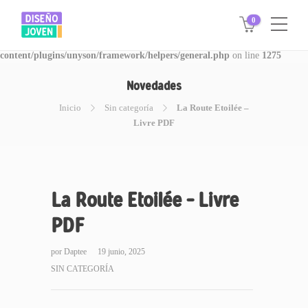
0
Warning
: Invalid argument supplied for foreach() in
/www/disegnojoven.com.ar/htdocs/wp-
content/plugins/unyson/framework/helpers/general.php
on line
1275
Novedades
Inicio
Sin categoría
La Route Etoilée –
Livre PDF
La Route Etoilée – Livre
PDF
por
Daptee
19 junio, 2025
SIN CATEGORÍA