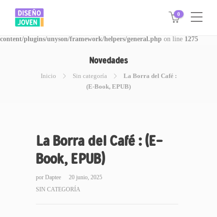
0
Warning
: Invalid argument supplied for foreach() in
/www/disegnojoven.com.ar/htdocs/wp-
content/plugins/unyson/framework/helpers/general.php
on line
1275
Novedades
Inicio
Sin categoría
La Borra del Café :
(E-Book, EPUB)
La Borra del Café : (E-
Book, EPUB)
por
Daptee
20 junio, 2025
SIN CATEGORÍA