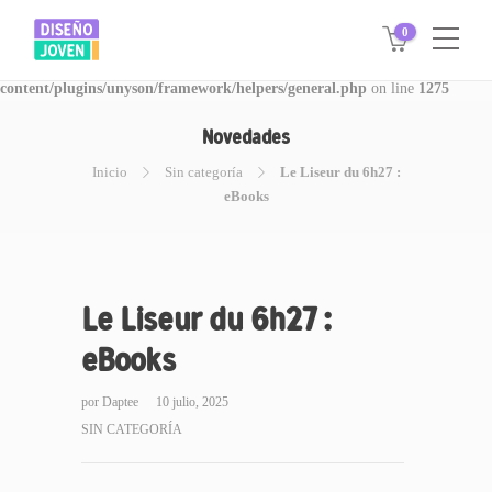
0
Warning
: Invalid argument supplied for foreach() in
/www/disegnojoven.com.ar/htdocs/wp-
content/plugins/unyson/framework/helpers/general.php
on line
1275
Novedades
Inicio
Sin categoría
Le Liseur du 6h27 :
eBooks
Le Liseur du 6h27 :
eBooks
por
Daptee
10 julio, 2025
SIN CATEGORÍA