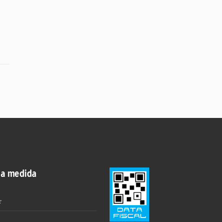
 a medida
r