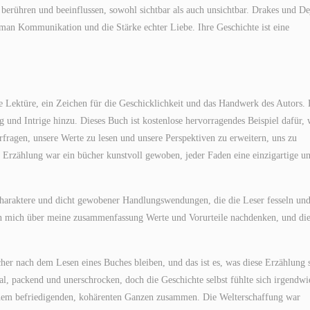
berühren und beeinflussen, sowohl sichtbar als auch unsichtbar. Drakes und De
Roman Kommunikation und die Stärke echter Liebe. Ihre Geschichte ist eine
e Lektüre, ein Zeichen für die Geschicklichkeit und das Handwerk des Autors. 
nd Intrige hinzu. Dieses Buch ist kostenlose hervorragendes Beispiel dafür, 
fragen, unsere Werte zu lesen und unsere Perspektiven zu erweitern, uns zu
Erzählung war ein bücher kunstvoll gewoben, jeder Faden eine einzigartige u
Charaktere und dicht gewobener Handlungswendungen, die die Leser fesseln und
ßen mich über meine zusammenfassung Werte und Vorurteile nachdenken, und di
her nach dem Lesen eines Buches bleiben, und das ist es, was diese Erzählung 
l, packend und unerschrocken, doch die Geschichte selbst fühlte sich irgendwi
nem befriedigenden, kohärenten Ganzen zusammen. Die Welterschaffung war