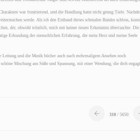
Charaktere war frustrierend, und die Handlung hatte nicht genug Tiefe. Nachd
ie weitermachen werde. Als ich den Einband dieses schmalen Bandes schloss, konn
chen, der, obwohl tröstlich, mich mit keiner neuen Erkenntnis überraschte. Die
chtige Erkundung der menschlichen Erfahrung, die mein Herz und meine Seele
ische Leitung und die Musik bücher auch nach mehrmaligem Ansehen noch
 schöne Mischung aus Süße und Spannung, mit einer Wendung, die dich engagi
310
/ 5650