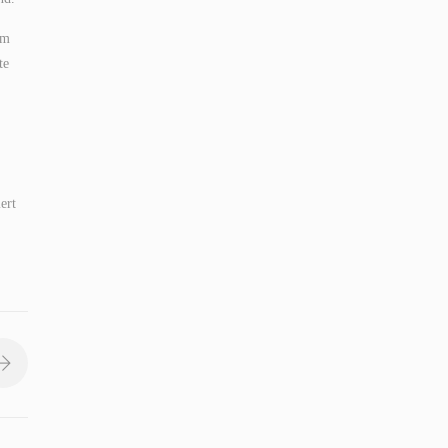
em
te
ert