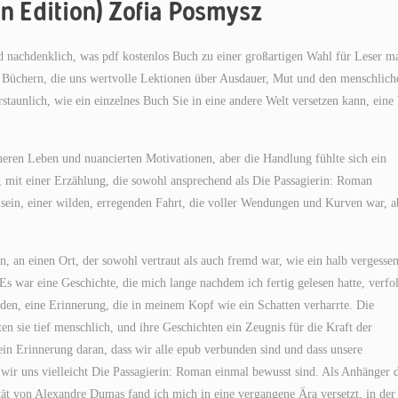
n Edition) Zofia Posmysz
d nachdenklich, was pdf kostenlos Buch zu einer großartigen Wahl für Leser m
 von Büchern, die uns wertvolle Lektionen über Ausdauer, Mut und den menschlich
rstaunlich, wie ein einzelnes Buch Sie in eine andere Welt versetzen kann, eine
neren Leben und nuancierten Motivationen, aber die Handlung fühlte sich ein
mit einer Erzählung, die sowohl ansprechend als Die Passagierin: Roman
u sein, einer wilden, erregenden Fahrt, die voller Wendungen und Kurven war, a
n, an einen Ort, der sowohl vertraut als auch fremd war, wie ein halb vergesse
s war eine Geschichte, die mich lange nachdem ich fertig gelesen hatte, verfol
erden, eine Erinnerung, die in meinem Kopf wie ein Schatten verharrte. Die
n sie tief menschlich, und ihre Geschichten ein Zeugnis für die Kraft der
in Erinnerung daran, dass wir alle epub verbunden sind und dass unsere
e wir uns vielleicht Die Passagierin: Roman einmal bewusst sind. Als Anhänger 
ität von Alexandre Dumas fand ich mich in eine vergangene Ära versetzt, in der