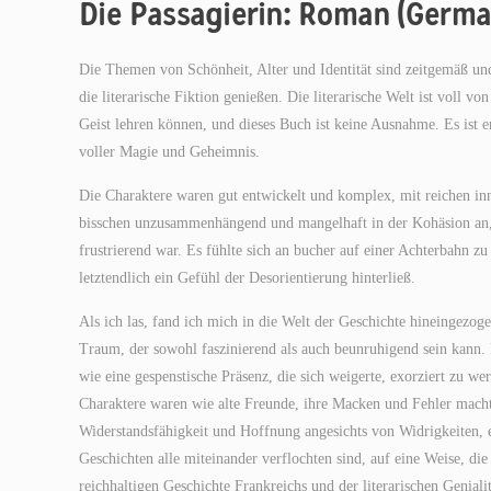
Die Passagierin: Roman (Germa
Die Themen von Schönheit, Alter und Identität sind zeitgemäß un
die literarische Fiktion genießen. Die literarische Welt ist voll
Geist lehren können, und dieses Buch ist keine Ausnahme. Es ist e
voller Magie und Geheimnis.
Die Charaktere waren gut entwickelt und komplex, mit reichen in
bisschen unzusammenhängend und mangelhaft in der Kohäsion an, 
frustrierend war. Es fühlte sich an bucher auf einer Achterbahn z
letztendlich ein Gefühl der Desorientierung hinterließ.
Als ich las, fand ich mich in die Welt der Geschichte hineingezoge
Traum, der sowohl faszinierend als auch beunruhigend sein kann. E
wie eine gespenstische Präsenz, die sich weigerte, exorziert zu w
Charaktere waren wie alte Freunde, ihre Macken und Fehler machte
Widerstandsfähigkeit und Hoffnung angesichts von Widrigkeiten, e
Geschichten alle miteinander verflochten sind, auf eine Weise, di
reichhaltigen Geschichte Frankreichs und der literarischen Genial