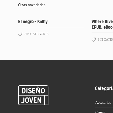
Otras novedades
El negro – Knihy
Where River
EPUB, eBoo
SIN CATEGORÍA
SIN CATE
Categorí
Accesorios
Camas