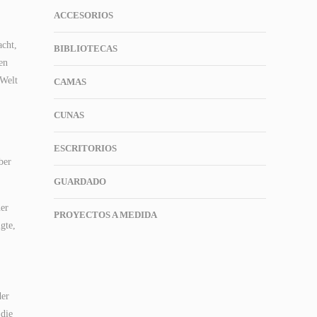
ACCESORIOS
acht,
BIBLIOTECAS
en
 Welt
CAMAS
CUNAS
ESCRITORIOS
ber
GUARDADO
ner
PROYECTOS A MEDIDA
gte,
der
 die