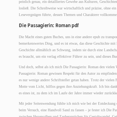
peinlich genau, ein detailliertes Gewebe aus Kulturen, Geschich
losließ. Die Schreibweise war wirtschaftlich und präzise, ohne ein
Lesevergnügen führte, dessen Themen und Charaktere vollkommen 
Die Passagierin: Roman pdf
Die Macht eines guten Buches, uns in eine andere epub zu transpo
bemerkenswertes Ding, und es ist etwas, das diese Geschichte mit 
Geschichte allmählich an Schwung, indem sie durch eine Landschaf
es braucht, um ein verlag effektiver Führer zu sein, und dieses 
Und doch, selbst als ich mich Die Passagierin: Roman den vielen 
Passagierin: Roman gewissen Respekt für den Autor zu empfinden,
es nur wenige andere Schriftsteller getan haben. Trotz der vielen
Motte vom Licht, hilflos gegen ihre Anziehungskraft. Ich bin dank
es eines ist, zu dem ich im Laufe der Jahre immer wieder zurückk
Mit jeder Seitenwendung fühlte ich mich wie bei der Entdeckung e
beim Versuch, eine Handvoll Sand zu fassen – je fester ich Die P
zwischen Hexensalben und Zaubersprüchen für Gestaltwandel, Geis