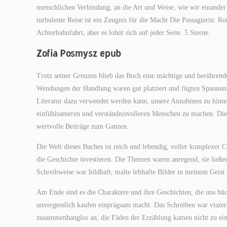
menschlichen Verbindung, an die Art und Weise, wie wir einander 
turbulente Reise ist ein Zeugnis für die Macht Die Passagierin: 
Achterbahnfahrt, aber es lohnt sich auf jeder Seite. 5 Sterne.
Zofia Posmysz epub
Trotz seiner Grenzen blieb das Buch eine mächtige und berührend
Wendungen der Handlung waren gut platziert und fügten Spannung u
Literatur dazu verwendet werden kann, unsere Annahmen zu hinter
einfühlsameren und verständnisvolleren Menschen zu machen. Die 
wertvolle Beiträge zum Ganzen.
Die Welt dieses Buches ist reich und lebendig, voller komplexer 
die Geschichte investieren. Die Themen waren anregend, sie lie
Schreibweise war bildhaft, malte lebhafte Bilder in meinem Geist.
Am Ende sind es die Charaktere und ihre Geschichten, die uns büc
unvergesslich kaufen einprägsam macht. Das Schreiben war viszera
zusammenhanglos an, die Fäden der Erzählung kamen nicht zu ei