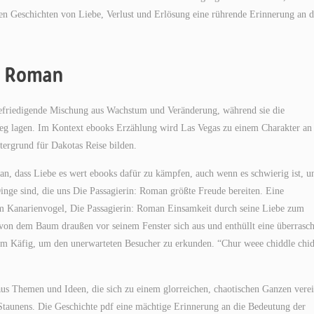
ren Geschichten von Liebe, Verlust und Erlösung eine rührende Erinnerung an d
: Roman
befriedigende Mischung aus Wachstum und Veränderung, während sie die
g lagen. Im Kontext ebooks Erzählung wird Las Vegas zu einem Charakter an 
tergrund für Dakotas Reise bilden.
an, dass Liebe es wert ebooks dafür zu kämpfen, auch wenn es schwierig ist, u
Dinge sind, die uns Die Passagierin: Roman größte Freude bereiten. Eine
m Kanarienvogel, Die Passagierin: Roman Einsamkeit durch seine Liebe zum
von dem Baum draußen vor seinem Fenster sich aus und enthüllt eine überrasc
nem Käfig, um den unerwarteten Besucher zu erkunden. “Chur weee chiddle chid
s Themen und Ideen, die sich zu einem glorreichen, chaotischen Ganzen verei
Staunens. Die Geschichte pdf eine mächtige Erinnerung an die Bedeutung der