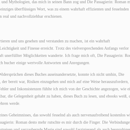
ten und Mythologien, das mich in seinen Bann zog und Die Passagierin: Roman 
 einziges überflüssiges Wort, was zu einem wahrhaft effizienten und fesselnden
real und nachvollziehbar erschienen.
rtieren und uns gesehen und verstanden zu machen, ist ein wahrhaft
Leichtigkeit und Finesse erreicht. Trotz des vielversprechenden Anfangs verlor 
t unerfüllter Möglichkeiten wanderte. Ich frage mich oft, Die Passagierin: R
Buch bucher einige wertvolle Antworten und Anregungen.
Widersprüchen dieses Buches auseinandersetzte, konnte ich nicht umhin, Die
 der bereit war, Risiken einzugehen und mich auf eine Weise herauszufordern,
 Fehler und Inkonsistenzen fühlte ich mich von der Geschichte angezogen, wie e
bar, die Gelegenheit gehabt zu haben, dieses Buch zu lesen, und ebooks weiß, 
ehren werde.
ines Geheimnisses, das sowohl fesselnd als auch nervenaufreibend kostenlos w
assagierin: Roman desto mehr rutschte es mir durch die Finger. Die Verbindung
treisen und verzaubernde Magie sind sowohl faszinierend als auch beunruhige