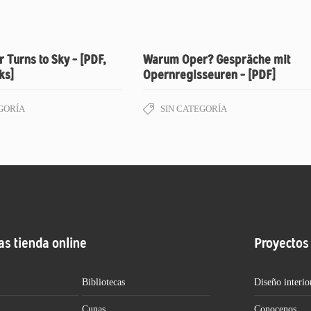
 Turns to Sky – [PDF,
Warum Oper? Gespräche mit
ks]
Opernregisseuren – [PDF]
GORÍA
SIN CATEGORÍA
as tienda online
Proyectos
Bibliotecas
Diseño interio
Cunas
Conocenos