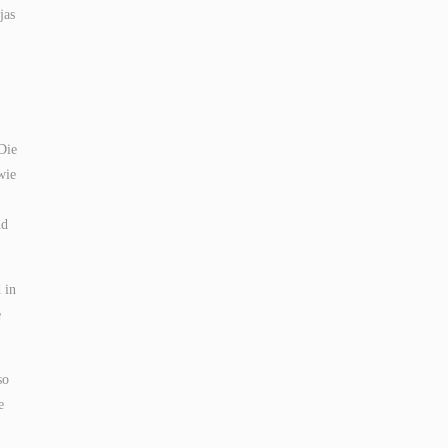
jas
Die
wie
nd
 in
e
so
e