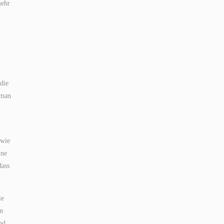
mehr
die
oman
 wie
ine
dass
ie
en
nd.