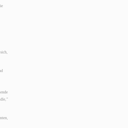
ie
sich,
nd
hende
dle,”
nten,