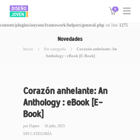
0
Warning
: Invalid argument supplied for foreach() in
/www/disegnojoven.com.ar/htdocs/wp-
content/plugins/unyson/framework/helpers/general.php
on line
1275
Novedades
Inicio
Sin categoría
Corazón anhelante: An
Anthology : eBook [E-Book]
Corazón anhelante: An
Anthology : eBook [E-
Book]
por
Daptee
16 julio, 2025
SIN CATEGORÍA