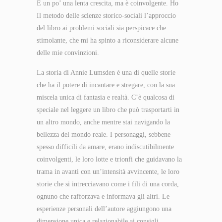
È un po’ una lenta crescita, ma è coinvolgente. Ho
Il metodo delle scienze storico-sociali l’approccio
del libro ai problemi sociali sia perspicace che
stimolante, che mi ha spinto a riconsiderare alcune
delle mie convinzioni.
La storia di Annie Lumsden è una di quelle storie
che ha il potere di incantare e stregare, con la sua
miscela unica di fantasia e realtà. C’è qualcosa di
speciale nel leggere un libro che può trasportarti in
un altro mondo, anche mentre stai navigando la
bellezza del mondo reale. I personaggi, sebbene
spesso difficili da amare, erano indiscutibilmente
coinvolgenti, le loro lotte e trionfi che guidavano la
trama in avanti con un’intensità avvincente, le loro
storie che si intrecciavano come i fili di una corda,
ognuno che rafforzava e informava gli altri. Le
esperienze personali dell’autore aggiungono una
dimensione unica e relazionabile ai consigli,