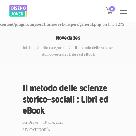
0
Warning
: Invalid argument supplied for foreach() in
/www/disegnojoven.com.ar/htdocs/wp-
content/plugins/unyson/framework/helpers/general.php
on line
1275
Novedades
Inicio
Sin categoría
Il metodo delle scienze
storico-sociali : Libri ed eBook
Il metodo delle scienze
storico-sociali : Libri ed
eBook
por
Daptee
18 julio, 2025
SIN CATEGORÍA