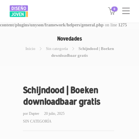
0
Warning
: Invalid argument supplied for foreach() in
/www/disegnojoven.com.ar/htdocs/wp-
content/plugins/unyson/framework/helpers/general.php
on line
1275
Novedades
Inicio
Sin categoría
Schijndood | Boeken
downloadbaar gratis
Schijndood | Boeken
downloadbaar gratis
por
Daptee
20 julio, 2025
SIN CATEGORÍA