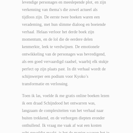
levendige personages en meeslepende plot, en zijn
verkenning van thema’s die zowel actueel als
tijdloos zijn. De eerste twee boeken waren een
verademing, met hun slimme dialoog en boeiende
verhaal. Helaas verloor het derde boek zijn
momentum, en de lol die de eerdere delen
kenmerkte, leek te verdwijnen. De emotionele
ontwikkeling van de personages was bevredigend,
als een goed vervaardigd raadsel, waarbij elk stukje
perfect op zijn plaats past. In dit verhaal wordt de
schijnwerper een podium voor Kyoko’s
transformatie en verlossing.
Toen ik las, voelde ik me gratis online boeken lezen
ik een draad Schijndood het ontwarren was,
langzaam de complexiteiten van het verhaal naar
buiten trekkend, en de verborgen diepten eronder
onthullend. Ik vraag me vaak af wat een kosten
echt geweldig maakt, is het de manier waarop het je