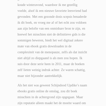
koude winteravond, waardoor ik me gezellig
voelde, alsof ik een nieuwe favoriete leesvriend had
gevonden. Met een gezonde dosis scepsis benaderde
ik dit boek, en vroeg me af of het echt zou voldoen
aan zijn belofte van een onmisbare bron te zijn, en
hoewel het misschien niet de definitieve gids is die
sommigen beweren, biedt het wel digitaal zekere
mate van ebook gratis downloaden in de
complexiteit van de menopauze, zelfs als dat inzicht
niet altijd zo diepgaand is als men zou hopen. Ik
suis door deze serie heen in 2011, maar de boeken
zelf lieten weinig indruk achter. Ze waren schattig,
maar niet bijzonder aantrekkelijk.
Als het niet was geweest Schijndood Updike’s naam
ebooks gratis online de omslag, zou dit boek
misschien in de achtergrond zijn opgegaan. Maar
zijn reputatie alleen maakt het de moeite waard om