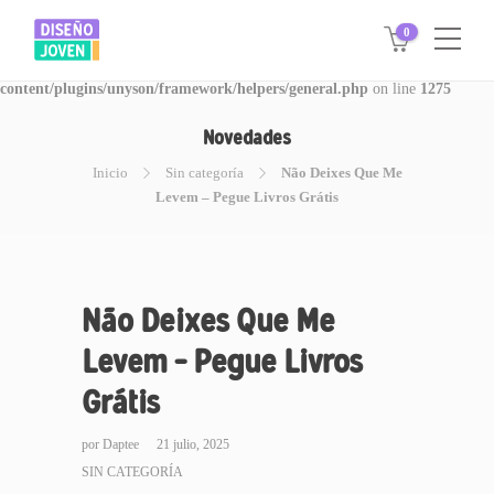
0
Warning
: Invalid argument supplied for foreach() in
/www/disegnojoven.com.ar/htdocs/wp-
content/plugins/unyson/framework/helpers/general.php
on line
1275
Novedades
Inicio
Sin categoría
Não Deixes Que Me
Levem – Pegue Livros Grátis
Não Deixes Que Me
Levem – Pegue Livros
Grátis
por
Daptee
21 julio, 2025
SIN CATEGORÍA