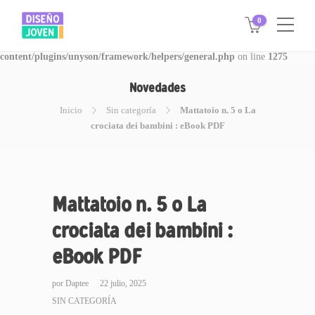
0
Warning
: Invalid argument supplied for foreach() in
/www/disegnojoven.com.ar/htdocs/wp-
content/plugins/unyson/framework/helpers/general.php
on line
1275
Novedades
Inicio
Sin categoría
Mattatoio n. 5 o La
crociata dei bambini : eBook PDF
Mattatoio n. 5 o La
crociata dei bambini :
eBook PDF
por
Daptee
22 julio, 2025
SIN CATEGORÍA