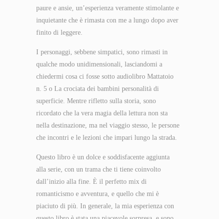
paure e ansie, un’esperienza veramente stimolante e
inquietante che è rimasta con me a lungo dopo aver
finito di leggere.
I personaggi, sebbene simpatici, sono rimasti in
qualche modo unidimensionali, lasciandomi a
chiedermi cosa ci fosse sotto audiolibro Mattatoio
n. 5 o La crociata dei bambini personalità di
superficie. Mentre rifletto sulla storia, sono
ricordato che la vera magia della lettura non sta
nella destinazione, ma nel viaggio stesso, le persone
che incontri e le lezioni che impari lungo la strada.
Questo libro è un dolce e soddisfacente aggiunta
alla serie, con un trama che ti tiene coinvolto
dall’inizio alla fine. È il perfetto mix di
romanticismo e avventura, e quello che mi è
piaciuto di più. In generale, la mia esperienza con
questo libro è stata una piacevole sorpresa, e sono