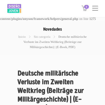
0
Warning
: Invalid argument supplied for foreach() in
/www/disegnojoven.com.ar/htdocs/wp-
content/plugins/unyson/framework/helpers/general.php
on line
1275
Novedades
Inicio
Sin categoría
Deutsche militärische
Verluste im Zweiten Weltkrieg (Beiträge zur
Militärgeschichte) | (E-Book, PDF)
Deutsche militärische
Verluste im Zweiten
Weltkrieg (Beiträge zur
Militärgeschichte) | (E-