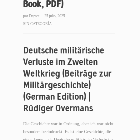
Book, PDF)
por
Daptee
25 julio, 2025
SIN CATEGORÍA
Deutsche militärische
Verluste im Zweiten
Weltkrieg (Beiträge zur
Militärgeschichte)
(German Edition) |
Rüdiger Overmans
Die Geschichte war in Ordnung, aber ich war nicht
besonders beeindruckt. Es ist eine Geschichte, die
einen lange nach Deutsche militärische Verluste im