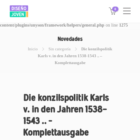
0
Warning
: Invalid argument supplied for foreach() in
/www/disegnojoven.com.ar/htdocs/wp-
content/plugins/unyson/framework/helpers/general.php
on line
1275
Novedades
Inicio
Sin categoría
Die konzilspolitik
Karls v. in den Jahren 1538-1543 .. –
Komplettausgabe
Die konzilspolitik Karls
v. in den Jahren 1538-
1543 .. –
Komplettausgabe