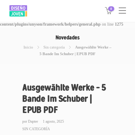
0
Warning
: Invalid argument supplied for foreach() in
/www/disegnojoven.com.ar/htdocs/wp-
content/plugins/unyson/framework/helpers/general.php
on line
1275
Novedades
Inicio
Sin categoría
Ausgewählte Werke –
5 Bande Im Schuber | EPUB PDF
Ausgewählte Werke – 5
Bande Im Schuber |
EPUB PDF
por
Daptee
1 agosto, 2025
SIN CATEGORÍA