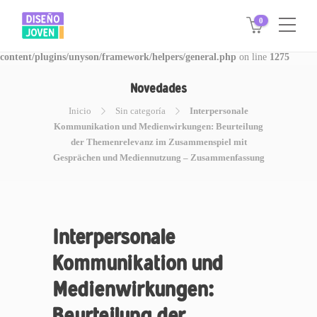
0
Warning
: Invalid argument supplied for foreach() in
/www/disegnojoven.com.ar/htdocs/wp-
content/plugins/unyson/framework/helpers/general.php
on line
1275
Novedades
Inicio
Sin categoría
Interpersonale
Kommunikation und Medienwirkungen: Beurteilung
der Themenrelevanz im Zusammenspiel mit
Gesprächen und Mediennutzung – Zusammenfassung
Interpersonale
Kommunikation und
Medienwirkungen:
Beurteilung der