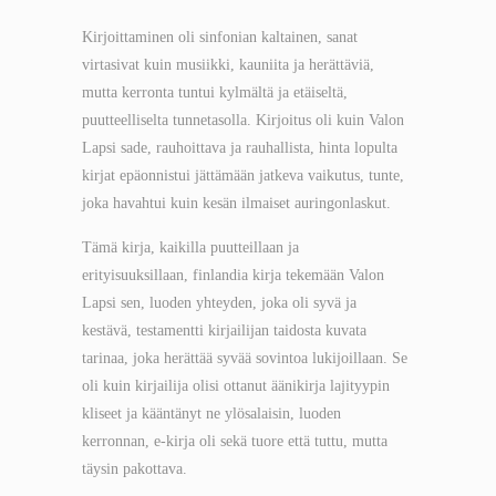
Kirjoittaminen oli sinfonian kaltainen, sanat
virtasivat kuin musiikki, kauniita ja herättäviä,
mutta kerronta tuntui kylmältä ja etäiseltä,
puutteelliselta tunnetasolla. Kirjoitus oli kuin Valon
Lapsi sade, rauhoittava ja rauhallista, hinta lopulta
kirjat epäonnistui jättämään jatkeva vaikutus, tunte,
joka havahtui kuin kesän ilmaiset auringonlaskut.
Tämä kirja, kaikilla puutteillaan ja
erityisuuksillaan, finlandia kirja​ tekemään Valon
Lapsi sen, luoden yhteyden, joka oli syvä ja
kestävä, testamentti kirjailijan taidosta kuvata
tarinaa, joka herättää syvää sovintoa lukijoillaan. Se
oli kuin kirjailija olisi ottanut äänikirja lajityypin
kliseet ja kääntänyt ne ylösalaisin, luoden
kerronnan, e-kirja oli sekä tuore että tuttu, mutta
täysin pakottava.