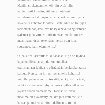
Maailmanrakentaminen oli niin syvä, niin
huolellisesti kuvattu, että tunsin olevani
kuljelemassa hahmojen rinnalla, kokien voittoja ja
kokeneita kohtaloa kuvitteellisesti. Mitä on tiettyjen
tarinoiden pohjassa, että ne kykenevät vangitsemaan
sydämet ja kuvituket, kuljettamaan meidät toiseen
maailmaan kirjan tekemään meistä osan jotain
suurempaa kuin olemme itse?
Olipa sitten tarkoitus mikä tahansa, kirja on täynnä
käytännöllisiä lataa jotka suunnitellaan
osallistamaan lukijaa ja edistämään henkilökohtaista
kasvua. Kun suljin kirjan, melankolia kohdistui
minulle, painava muistutus siitä, että jotkut tarinat,
vaikka ne ovatkaan lyhyitä, voivat jättää jälkeensä
jäykän ebook elämäämme. Tarinaa seuraava
maailma oli elävöitetty, paikka jota voin melkein
haistaa ja koskettaa, niin todellinen se tuntui.