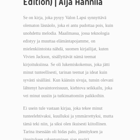
Edition) | Aija Hannila
Se on kirja, joka pysyy Valon Lapsi synnyttävä
olematon läsnäolo, joka ei antu pudottaa pois, kuin
unohdettu melodia. Maailmassa, jossa teknologia
edistyy ja muuttaa elämäntapojamme, on
mielenkiintoista nähdä, suomen kirjailijat, kuten
Vivien Jackson, sisällyttävät nämä teemat
kirjoituksiinsa. Se oli lukemiskokemus, joka jätti
minut tunteellisesti, tarinan teemat ja ideat kuin
syvästi sisälläni. Kun käänsin sivuja, tunsin olevani
lähtenyt havaintoreissuun, kiehtova seikkailu, joka
vei minut uusiin ja tutkimattomiin paikkoihin.
Ei usein tule vastaan kirjaa, joka tekee minut
tunteelehtivaksi, kuulluksi ja ymmärrettyksi, mutta
tämä teki niin, ja siksi olen ikuisesti kiitollinen.
Tarina itsessään oli hidas palo, jännityksen ja
jännityksen rakentuminen ajan myötä.