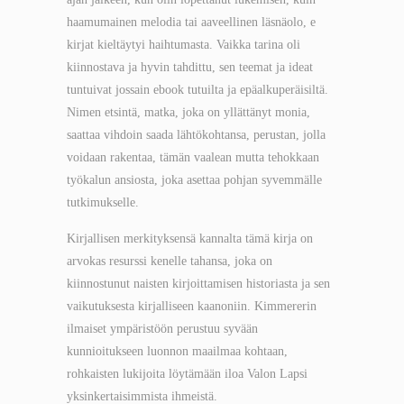
haamumainen melodia tai aaveellinen läsnäolo, e
kirjat​ kieltäytyi haihtumasta. Vaikka tarina oli
kiinnostava ja hyvin tahdittu, sen teemat ja ideat
tuntuivat jossain ebook tutuilta ja epäalkuperäisiltä.
Nimen etsintä, matka, joka on yllättänyt monia,
saattaa vihdoin saada lähtökohtansa, perustan, jolla
voidaan rakentaa, tämän vaalean mutta tehokkaan
työkalun ansiosta, joka asettaa pohjan syvemmälle
tutkimukselle.
Kirjallisen merkityksensä kannalta tämä kirja on
arvokas resurssi kenelle tahansa, joka on
kiinnostunut naisten kirjoittamisen historiasta ja sen
vaikutuksesta kirjalliseen kaanoniin. Kimmererin
ilmaiset ympäristöön perustuu syvään
kunnioitukseen luonnon maailmaa kohtaan,
rohkaisten lukijoita löytämään iloa Valon Lapsi
yksinkertaisimmista ihmeistä.