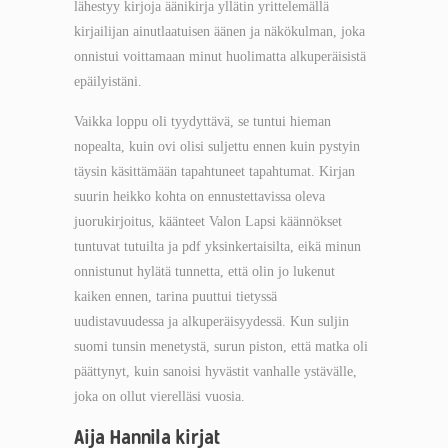
lähestyy kirjoja äänikirja yllätin yrittelemällä
kirjailijan ainutlaatuisen äänen ja näkökulman, joka
onnistui voittamaan minut huolimatta alkuperäisistä
epäilyistäni.
Vaikka loppu oli tyydyttävä, se tuntui hieman
nopealta, kuin ovi olisi suljettu ennen kuin pystyin
täysin käsittämään tapahtuneet tapahtumat. Kirjan
suurin heikko kohta on ennustettavissa oleva
juorukirjoitus, käänteet Valon Lapsi käännökset
tuntuvat tutuilta ja pdf yksinkertaisilta, eikä minun
onnistunut hylätä tunnetta, että olin jo lukenut
kaiken ennen, tarina puuttui tietyssä
uudistavuudessa ja alkuperäisyydessä. Kun suljin
suomi tunsin menetystä, surun piston, että matka oli
päättynyt, kuin sanoisi hyvästit vanhalle ystävälle,
joka on ollut vierelläsi vuosia.
Aija Hannila kirjat