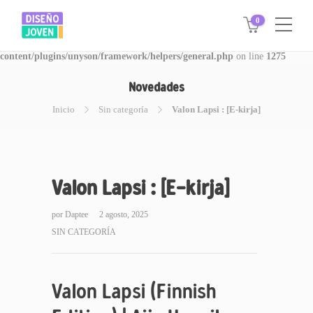
0
Warning
: Invalid argument supplied for foreach() in
/www/disegnojoven.com.ar/htdocs/wp-
content/plugins/unyson/framework/helpers/general.php
on line
1275
Novedades
Inicio
Sin categoría
Valon Lapsi : [E-kirja]
Valon Lapsi : [E-kirja]
por
Daptee
2 agosto, 2025
SIN CATEGORÍA
Valon Lapsi (Finnish