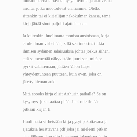
muistutuksena tärkeästä pysyä tietoina ja aktiivisina
asioita, jotka muotoilevat elämämme. Oletko
sittenkin tai ei kirjailijan näkökulman kanssa, tämä
kirja jättää sinut paljolti ajattelemaan.
Ja kuitenkin, huolimatta monista ansioistaan, kirja
ei ole ilman virheitään, sillä sen innostus tutkia
ihmisen sydämen salaisuuksia johtaa joskus siihen,
että se menettää näkyvistään juuri sen, mitä se
pyrkii valaisemaan, jättäen Valon Lapsi
yhteydentunteen puutteen, kuin oven, joka on
jätetty hieman auki.
Mitä ebooks kirja olisit Arthurin paikalla? Se on
kysymys, joka saattaa pitää sinut miettimään
pitkään kirjan fi
Huolimatta virheistään kirja pysyi pakottavana ja
ajatuksia herättävänä pdf joka jäi mieleeni pitkän
ajan jälkeen, kun olin lopettanut lukemisen, kuin