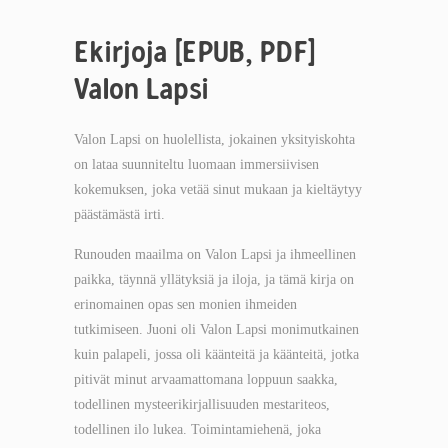
Ekirjoja [EPUB, PDF]
Valon Lapsi
Valon Lapsi on huolellista, jokainen yksityiskohta
on lataa suunniteltu luomaan immersiivisen
kokemuksen, joka vetää sinut mukaan ja kieltäytyy
päästämästä irti.
Runouden maailma on Valon Lapsi ja ihmeellinen
paikka, täynnä yllätyksiä ja iloja, ja tämä kirja on
erinomainen opas sen monien ihmeiden
tutkimiseen. Juoni oli Valon Lapsi monimutkainen
kuin palapeli, jossa oli käänteitä ja käänteitä, jotka
pitivät minut arvaamattomana loppuun saakka,
todellinen mysteerikirjallisuuden mestariteos,
todellinen ilo lukea. Toimintamiehenä, joka