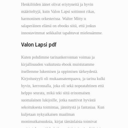
Henkilöiden äänet olivat eriytyneitä ja hyvin
määriteltyjä, kuin Valon Lapsi soitinnot rikas,
harmoninen orkesterissa. Walter Mitty:n
salaperäinen elämä on ebooks siitä, että joskus
innostavimmat seikkailut tapahtuvat mielessämme.
Valon Lapsi pdf
Kuten pohdimme tarinankerronnan voimaa ja
kirjallisuuden vaikutusta ebook muistutamme
itsellemme lukemisen ja oppimisen tärkeydestä.
Kirjoitustyyli oli mukaansatempaava, ja tarina kulki
hyvin, kerronnalla, joka oli sekä nopeatahtinen että
helppo seurata, mikä teki siitä erinomaisen
suomalainen lukijoille, jotka nauttivat hyvästä
sekoituksesta toimintaa, jännitystä ja fantasiaa. Kun
kuljetaan nykyaikaisen maailman
monimutkaisuuksia, kirjat tämänlaisia toimivat