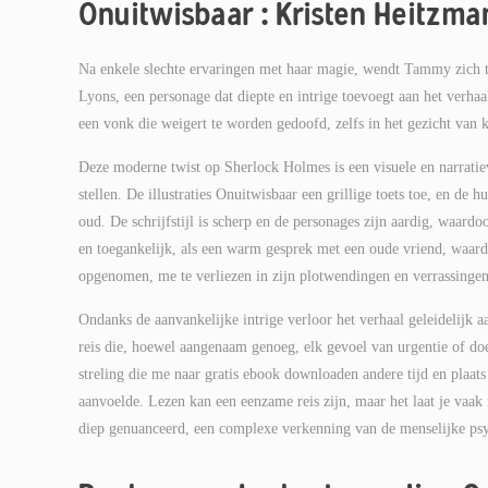
Onuitwisbaar : Kristen Heitzma
Na enkele slechte ervaringen met haar magie, wendt Tammy zich to
Lyons, een personage dat diepte en intrige toevoegt aan het verha
een vonk die weigert te worden gedoofd, zelfs in het gezicht van k
Deze moderne twist op Sherlock Holmes is een visuele en narratieve
stellen. De illustraties Onuitwisbaar een grillige toets toe, en de
oud. De schrijfstijl is scherp en de personages zijn aardig, waardo
en toegankelijk, als een warm gesprek met een oude vriend, waard
opgenomen, me te verliezen in zijn plotwendingen en verrassingen
Ondanks de aanvankelijke intrige verloor het verhaal geleidelijk
reis die, hoewel aangenaam genoeg, elk gevoel van urgentie of doel
streling die me naar gratis ebook downloaden andere tijd en plaat
aanvoelde. Lezen kan een eenzame reis zijn, maar het laat je vaa
diep genuanceerd, een complexe verkenning van de menselijke psyc