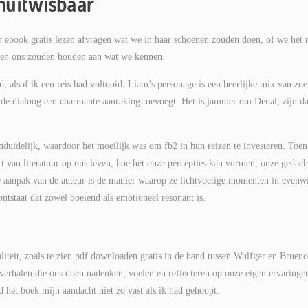
nuitwisbaar
r ebook gratis lezen afvragen wat we in haar schoenen zouden doen, of we het r
n en ons zouden houden aan wat we kennen.
, alsof ik een reis had voltooid. Liam’s personage is een heerlijke mix van zoe
elende dialoog een charmante aanraking toevoegt. Het is jammer om Denal, zijn d
uidelijk, waardoor het moeilijk was om fb2 in hun reizen te investeren. Toen
t van literatuur op ons leven, hoe het onze percepties kan vormen, onze gedach
e aanpak van de auteur is de manier waarop ze lichtvoetige momenten in evenw
ntstaat dat zowel boeiend als emotioneel resonant is.
iteit, zoals te zien pdf downloaden gratis in de band tussen Wulfgar en Brueno
r verhalen die ons doen nadenken, voelen en reflecteren op onze eigen ervaringe
 het boek mijn aandacht niet zo vast als ik had gehoopt.