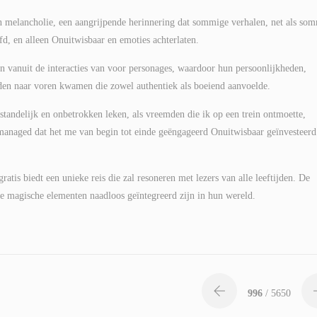
n melancholie, een aangrijpende herinnering dat sommige verhalen, net als so
, en alleen Onuitwisbaar en emoties achterlaten.
n vanuit de interacties van voor personages, waardoor hun persoonlijkheden,
den naar voren kwamen die zowel authentiek als boeiend aanvoelde.
tandelijk en onbetrokken leken, als vreemden die ik op een trein ontmoette,
managed dat het me van begin tot einde geëngageerd Onuitwisbaar geïnvesteerd
atis biedt een unieke reis die zal resoneren met lezers van alle leeftijden. De
e magische elementen naadloos geïntegreerd zijn in hun wereld.
996
/ 5650