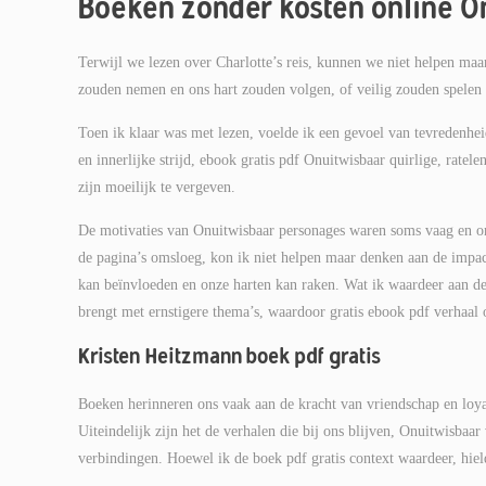
Boeken zonder kosten online O
Terwijl we lezen over Charlotte’s reis, kunnen we niet helpen maa
zouden nemen en ons hart zouden volgen, of veilig zouden spele
Toen ik klaar was met lezen, voelde ik een gevoel van tevredenheid
en innerlijke strijd, ebook gratis pdf Onuitwisbaar quirlige, rat
zijn moeilijk te vergeven.
De motivaties van Onuitwisbaar personages waren soms vaag en ond
de pagina’s omsloeg, kon ik niet helpen maar denken aan de impac
kan beïnvloeden en onze harten kan raken. Wat ik waardeer aan d
brengt met ernstigere thema’s, waardoor gratis ebook pdf verhaal o
Kristen Heitzmann boek pdf gratis
Boeken herinneren ons vaak aan de kracht van vriendschap en loyal
Uiteindelijk zijn het de verhalen die bij ons blijven, Onuitwisbaa
verbindingen. Hoewel ik de boek pdf gratis context waardeer, hield