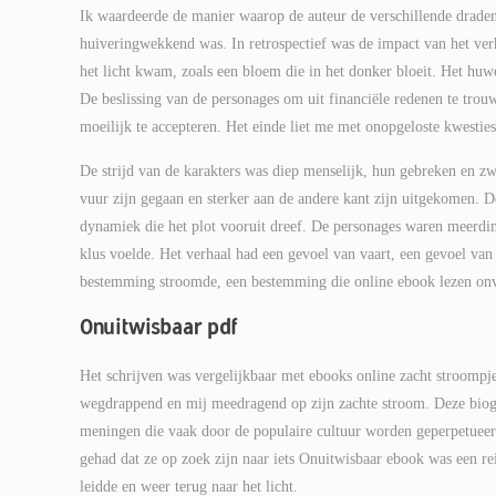
Ik waardeerde de manier waarop de auteur de verschillende draden
huiveringwekkend was. In retrospectief was de impact van het verh
het licht kwam, zoals een bloem die in het donker bloeit. Het huwe
De beslissing van de personages om uit financiële redenen te tro
moeilijk te accepteren. Het einde liet me met onopgeloste kwesties
De strijd van de karakters was diep menselijk, hun gebreken en zw
vuur zijn gegaan en sterker aan de andere kant zijn uitgekomen. De
dynamiek die het plot vooruit dreef. De personages waren meerdim
klus voelde. Het verhaal had een gevoel van vaart, een gevoel van
bestemming stroomde, een bestemming die online ebook lezen onve
Onuitwisbaar pdf
Het schrijven was vergelijkbaar met ebooks online zacht stroomp
wegdrappend en mij meedragend op zijn zachte stroom. Deze biogra
meningen die vaak door de populaire cultuur worden geperpetueerd,
gehad dat ze op zoek zijn naar iets Onuitwisbaar ebook was een re
leidde en weer terug naar het licht.