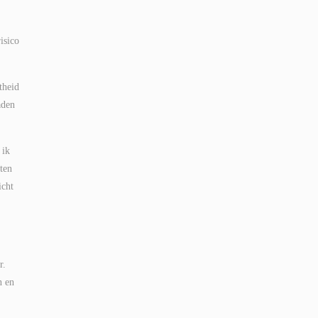
isico
theid
aden
 ik
ten
icht
r.
n en