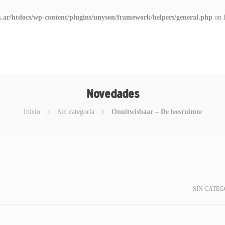
.ar/htdocs/wp-content/plugins/unyson/framework/helpers/general.php
on 
Novedades
Inicio
Sin categoría
Onuitwisbaar – De leesruimte
SIN CATEG