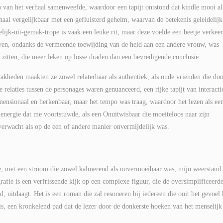
 van het verhaal samenweefde, waardoor een tapijt ontstond dat kindle mooi al
aal vergelijkbaar met een gefluisterd geheim, waarvan de betekenis geleidelijk
lijk-uit-gemak-trope is vaak een leuke rit, maar deze voelde een beetje verkeer
uwen, ondanks de vermeende toewijding van de held aan een andere vrouw, was
 zitten, die meer leken op losse draden dan een bevredigende conclusie.
akheden maakten ze zowel relaterbaar als authentiek, als oude vrienden die doo
 relaties tussen de personages waren genuanceerd, een rijke tapijt van interacti
ensionaal en herkenbaar, maar het tempo was traag, waardoor het lezen als ee
 energie dat me voortstuwde, als een Onuitwisbaar die moeiteloos naar zijn
rwacht als op de een of andere manier onvermijdelijk was.
je, met een stroom die zowel kalmerend als onvermoeibaar was, mijn weerstand
fie is een verfrissende kijk op een complexe figuur, die de oversimplificeerd
 uitdaagt. Het is een roman die zal resoneren bij iedereen die ooit het gevoel 
is, een kronkelend pad dat de lezer door de donkerste hoeken van het menselijk