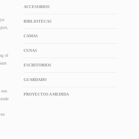
ACCESORIOS
ryn
BIBLIOTECAS
quoi,
CAMAS
CUNAS
ng of
naam
ESCRITORIOS
GUARDADO
 een
PROYECTOS A MEDIDA
tende
ren