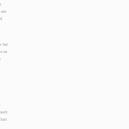
s
 aan
d.
r het
es en
n
e
heeft
 hart