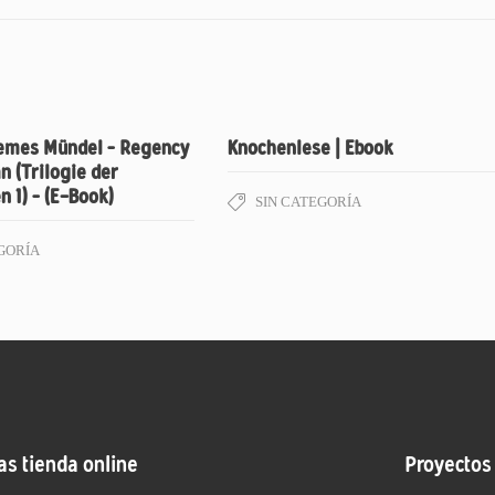
emes Mündel – Regency
Knochenlese | Ebook
 (Trilogie der
 1) – (E-Book)
SIN CATEGORÍA
GORÍA
as tienda online
Proyectos