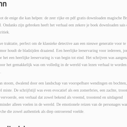
nn
t de enige die kan helpen: de zeer rijke en pdf gratis downloaden magische B
al. Ondanks zijn gebreken heeft het verhaal een zekere je boek downloaden sais 
ritiek.
 traktatie, perfect om de klassieke detective aan een nieuwe generatie voor te
 humor houdt de bladzijden draaiend. Een heerlijke leeservaring voor iedereen, jo
or het een heerlijke leeservaring is van begin tot eind. Het schrijven was aange
oor het gemakkelijk was om volledig in de wereld van lezen verhaal te worden
.
 aan stoom, dwalend door een landschap van voorspelbare wendingen en bochten,
 miste. De schrijfstijl was even evocatief als een zomerbries, een zachte, troos
s vervoerde, een verhaal dat zowel bekend als vreemd, troostend en uitdagend
k minder alleen voelen in de wereld. De emotionele reizen van de personages wa
he die zowel authentiek als diep ontroerend voelde.