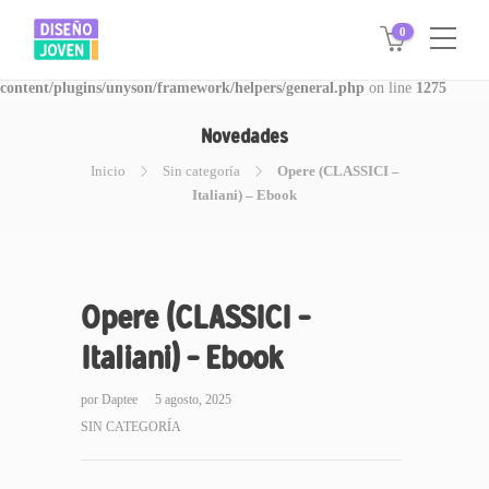
0
Warning
: Invalid argument supplied for foreach() in
/www/disegnojoven.com.ar/htdocs/wp-
content/plugins/unyson/framework/helpers/general.php
on line
1275
Novedades
Inicio
Sin categoría
Opere (CLASSICI –
Italiani) – Ebook
Opere (CLASSICI –
Italiani) – Ebook
por
Daptee
5 agosto, 2025
SIN CATEGORÍA