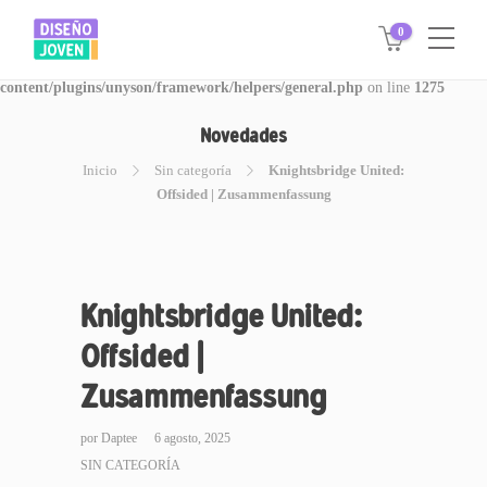
0
Warning
: Invalid argument supplied for foreach() in
/www/disegnojoven.com.ar/htdocs/wp-
content/plugins/unyson/framework/helpers/general.php
on line
1275
Novedades
Inicio
Sin categoría
Knightsbridge United:
Offsided | Zusammenfassung
Knightsbridge United:
Offsided |
Zusammenfassung
por
Daptee
6 agosto, 2025
SIN CATEGORÍA