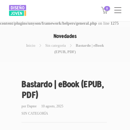
0
Warning
: Invalid argument supplied for foreach() in
/www/disegnojoven.com.ar/htdocs/wp-
content/plugins/unyson/framework/helpers/general.php
on line
1275
Novedades
Inicio
Sin categoría
Bastardo | eBook
(EPUB, PDF)
Bastardo | eBook (EPUB,
PDF)
por
Daptee
10 agosto, 2025
SIN CATEGORÍA