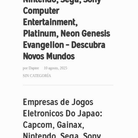
Computer
Entertainment,
Platinum, Neon Genesis
Evangelion – Descubra
Novos Mundos
por
Daptee
10 agosto, 2025
SIN CATEGORÍA
Empresas de Jogos
Eletronicos Do Japao:
Capcom, Gainax,
Nintendo, Sega, Sony