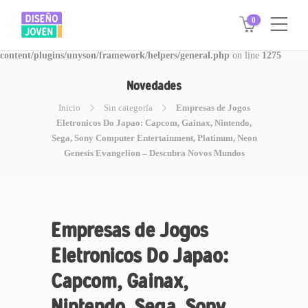
0
Warning
: Invalid argument supplied for foreach() in
/www/disegnojoven.com.ar/htdocs/wp-
content/plugins/unyson/framework/helpers/general.php
on line
1275
Novedades
Inicio
Sin categoría
Empresas de Jogos
Eletronicos Do Japao: Capcom, Gainax, Nintendo,
Sega, Sony Computer Entertainment, Platinum, Neon
Genesis Evangelion – Descubra Novos Mundos
Empresas de Jogos
Eletronicos Do Japao:
Capcom, Gainax,
Nintendo, Sega, Sony