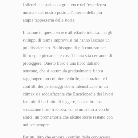
i silenzi che parlano a gran voce dell’esperienza
umana e del nostro posto all’interno della più
ampia tappezzeria della storia.
L’azione in questa serie è altrettanto intensa, ma gli
sviluppi di trama improvvisi mi hanno lasciato un
po’ disorientato. Ho bisogno di più contesto per
libro epub pienamente cosa Titania stia cercando di
proteggere. Questo libro è una libro italiano
tensione, che si accumula gradualmente fino a
raggiungere un culmine febbrile, le emozioni e i
conflitti dei personaggi che si intensificano in un
climax sia soddisfacente che Enciclopedia dei lavori
femminili ho finito di leggere, ho sentito una
sensazione libro tristezza, come un addio a vecchi
amici, un promemoria che alcune storie restano con
noi per sempre.
Per un libro che esplora i confini della conoscenza