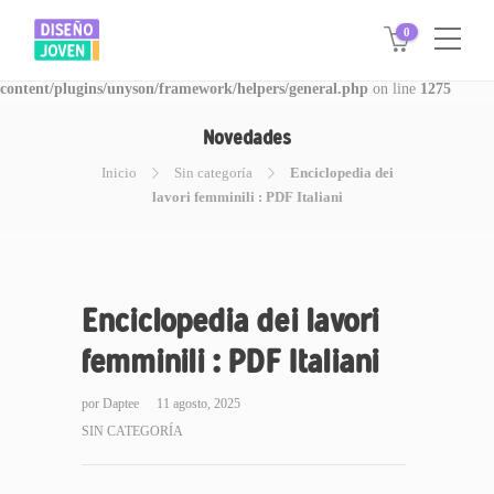
0
Warning
: Invalid argument supplied for foreach() in
/www/disegnojoven.com.ar/htdocs/wp-
content/plugins/unyson/framework/helpers/general.php
on line
1275
Novedades
Inicio
Sin categoría
Enciclopedia dei
lavori femminili : PDF Italiani
Enciclopedia dei lavori
femminili : PDF Italiani
por
Daptee
11 agosto, 2025
SIN CATEGORÍA