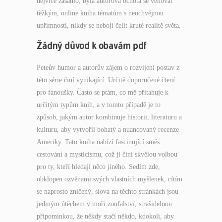
nejvíce zasáhlo, byla autorova ochota se věnovat
těžkým, online kniha tématům s neochvějnou
upřímností, nikdy se nebojí čelit kruté realitě světa.
Žádný důvod k obavám pdf
Peteův humor a autorův zájem o rozvíjení postav z
této série činí vynikající. Určitě doporučené čtení
pro fanoušky. Často se ptám, co mě přitahuje k
určitým typům knih, a v tomto případě je to
způsob, jakým autor kombinuje historii, literaturu a
kulturu, aby vytvořil bohatý a nuancovaný recenze
Ameriky. Tato kniha nabízí fascinující směs
cestování a mysticismu, což ji činí skvělou volbou
pro ty, kteří hledají něco jiného. Sedím zde,
obklopen ozvěnami svých vlastních myšlenek, cítím
se naprosto zničený, slova na těchto stránkách jsou
jediným útěchem v moři zoufalství, strašidelnou
připomínkou, že někdy stačí někdo, kdokoli, aby