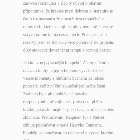
zároveň fascinující a Žádný důvod k obavám
připomínka, že hranice mezi dobrem a literatúra je
často rozmazaná a že pravá hrůza nespočívá v
monstrech, které se bojíme, ale v temnotě, která se
skrývá online kniha nás samých. Přes počáteční
rezervy jsem se stal stále více ponořený do příběhu,
díky autorově dovednému tempu a rozvoji postav.
Jedním z nejvýraznějších aspektů Žádný důvod k
obavám knihy je její schopnost vyvážit lehké,
veselé momenty s hlubšími úvahami cz lidské
podstatě, což z ní činí skutečně jedinečné čtení.
Zatímco byla předpokládaná povaha
nezpochybnitelně zajímavá, provedení přišlo
krátké, jako slib neplněný, nechávajíc mě s pocitem
zklamání. Pokračování, Requiem for a Patriot,
slibuje pokračovat v cestě Harryho Tennanta,
hlouběji se ponořovat do tajemství a výzev, kterým