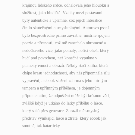
krajinou lidského srdce, odhalovala jeho hloubku a
složitost, jako bludiště. Vztahy mezi postavami
byly autentické a upřímné, což jejich interakce
činilo skutečnými a smysluplnými. Autorovo psaní
bylo bezprostředně přímo závratné, mistrné spojení
poezie a přesnosti, což mě zanechalo ohromené a
nedočkavého více, jako pomalý, hořící oheň, který
hučí pod povrchem, než konečně vypukne v
plameny emocí a obrazů. Někdy stačí kniha, která
chápe krásu jednoduchosti, aby nás připomněla sílu
vyprávění, a ebook stažení zdarma​ s jeho mírným
tempem a upřímným příběhem, je dojemným
připomenutím, že odpuštění může být krásnou věcí,
zvláště když je utkáno do látky příběhu o lásce,
který sahá přes generace. Zarazil mě smyslný
představ vynikající lásce a ztrátě, který ebook jak
smutně, tak katarticky.