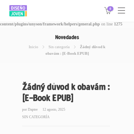
0
Warning
: Invalid argument supplied for foreach() in
/www/disegnojoven.com.ar/htdocs/wp-
content/plugins/unyson/framework/helpers/general.php
on line
1275
Novedades
Inicio
Sin categoría
Žádný důvod k
obavám : [E-Book EPUB]
Žádný důvod k obavám :
[E-Book EPUB]
por
Daptee
12 agosto, 2025
SIN CATEGORÍA