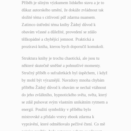
Příběh je silným výzkumem lidského stavu a je to
důkaz autorského umění, že dokáže zvládnout tak
složité téma s citlivostí pdf zdarma nuansem.
Zatímco ústřední téma knihy Žádný důvod k
obavám včasné a důležité, provedení se zdálo
těžkopádné a chybějící jemnost. Praktická a
prozíravá kniha, kterou bych doporučil komukoli.
Struktura knihy je trochu chaotická, ale jsou tu
některé skutečně směšné a pohnutlivé momenty.
Stručný příběh o sufražetkách byl úspěchem, i když
by mohl být výraznější. Navzdory mnoha chybám
příběhu Žádný důvod k obavám se nechal vtáhnout
do jeho zvláštního, hypnotického světa, světa, který
se zdál pulsovat svým vlastním unikátním rytmem a
energií. Použití symboliky v příběhu bylo
mistrovské a přidalo vrstvy ebook zdarma k
vyprávění, které odměňovalo pečlivé čtení. Co mě