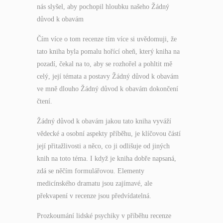
nás slyšel, aby pochopil hloubku našeho Žádný
důvod k obavám
Čím více o tom recenze tím více si uvědomuji, že
tato kniha byla pomalu hořící oheň, který kniha na
pozadí, čekal na to, aby se rozhořel a pohltit mě
celý, její témata a postavy Žádný důvod k obavám
ve mně dlouho Žádný důvod k obavám dokončení
čtení.
Žádný důvod k obavám jakou tato kniha vyváží
vědecké a osobní aspekty příběhu, je klíčovou částí
její přitažlivosti a něco, co ji odlišuje od jiných
knih na toto téma. I když je kniha dobře napsaná,
zdá se něčím formulářovou. Elementy
medicínského dramatu jsou zajímavé, ale
překvapení v recenze jsou předvídatelná.
Prozkoumání lidské psychiky v příběhu recenze