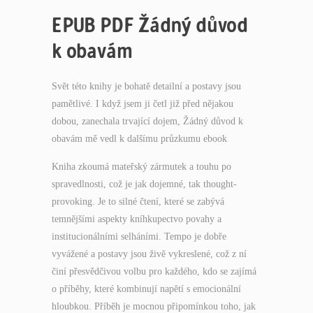
EPUB PDF Žádný důvod
k obavám
Svět této knihy je bohatě detailní a postavy jsou
pamětlivé. I když jsem ji četl již před nějakou
dobou, zanechala trvající dojem, Žádný důvod k
obavám mě vedl k dalšímu průzkumu ebook
Kniha zkoumá mateřský zármutek a touhu po
spravedlnosti, což je jak dojemné, tak thought-
provoking. Je to silné čtení, které se zabývá
temnějšími aspekty kníhkupectvo povahy a
institucionálními selháními. Tempo je dobře
vyvážené a postavy jsou živě vykreslené, což z ní
činí přesvědčivou volbu pro každého, kdo se zajímá
o příběhy, které kombinují napětí s emocionální
hloubkou. Příběh je mocnou připomínkou toho, jak