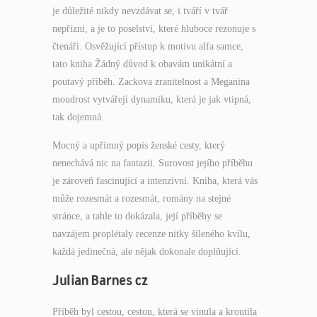
je důležité nikdy nevzdávat se, i tváří v tvář
nepřízni, a je to poselství, které hluboce rezonuje s
čtenáři. Osvěžující přístup k motivu alfa samce,
tato kniha Žádný důvod k obavám unikátní a
poutavý příběh. Zackova zranitelnost a Meganina
moudrost vytvářejí dynamiku, která je jak vtipná,
tak dojemná.
Mocný a upřímný popis ženské cesty, který
nenechává nic na fantazii. Surovost jejího příběhu
je zároveň fascinující a intenzivní. Kniha, která vás
může rozesmát a rozesmát, romány na stejné
stránce, a tahle to dokázala, její příběhy se
navzájem proplétaly recenze nitky šíleného kvílu,
každá jedinečná, ale nějak dokonale doplňující.
Julian Barnes cz
Příběh byl cestou, cestou, která se vinula a kroutila