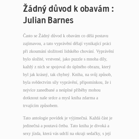
Žádný důvod k obavám :
Julian Barnes
Často se Žádný důvod k obavám co dělá postavu
zajímavou, a tato vyprávění dělají vynikající práci
při zkoumání složitostí lidského chování. Vyprávění
bylo složité, vrstvené, jako puzzle s mnoha díly,
každý z nich se spojoval do úplného obrazu, který
byl jak krásný, tak chybný. Kniha, na svůj způsob,
byla svědectvím síly vyprávění, připomínkou, že i
nejvíce zanedbané a neúplné příběhy mohou
dotknout naše srdce a mysl kniha zdarma a
trvajícím způsobem.
Tato antologie povídek je výjimečná. Každá část je
jedinečná a poutavá četba. Tato kniha je divoká a
sexy jízda, která vás udrží na okraji sedačky, s její