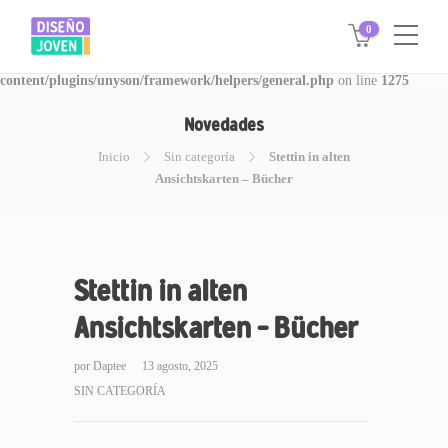
0
Warning
: Invalid argument supplied for foreach() in
/www/disegnojoven.com.ar/htdocs/wp-
content/plugins/unyson/framework/helpers/general.php
on line
1275
Novedades
Inicio
Sin categoría
Stettin in alten
Ansichtskarten – Bücher
Stettin in alten
Ansichtskarten – Bücher
por
Daptee
13 agosto, 2025
SIN CATEGORÍA