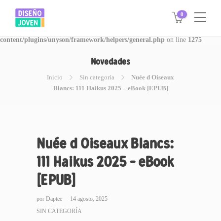
0
Warning
: Invalid argument supplied for foreach() in
/www/disegnojoven.com.ar/htdocs/wp-
content/plugins/unyson/framework/helpers/general.php
on line
1275
Novedades
Inicio
Sin categoría
Nuée d Oiseaux
Blancs: 111 Haikus 2025 – eBook [EPUB]
Nuée d Oiseaux Blancs:
111 Haikus 2025 – eBook
[EPUB]
por
Daptee
14 agosto, 2025
SIN CATEGORÍA