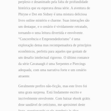
perplexo e desanimado pela falta de profundidade
histórica que eu esperava dessa série. A aventura de
Phryne e Dot em Sidney é uma mistura deliciosa
livro online mistério e charme. Suas interações são
um destaque, e o cenário é vividamente retratado,
tornando-o uma leitura divertida e envolvente.
“Concorrência e Empreendedorismo” é uma
exploração densa mas recompensadora de princípios
econômicos, perfeita para aqueles que gostam de
um desafio intelectual rigoroso. O último romance
da série Cavanaugh é uma Serpentes e Piercings
adequada, com uma narrativa forte e um cenário
atraente.
Geralmente prefiro não-ficção, mas este livro foi
uma grata surpresa. Está lindamente escrito e
incrivelmente envolvente. Com baixar ebook grátis
dose saudável de ceticismo, me aproximei deste
livro, questionando se ele atenderia às altas