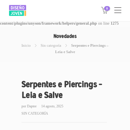
0
Warning
: Invalid argument supplied for foreach() in
/www/disegnojoven.com.ar/htdocs/wp-
content/plugins/unyson/framework/helpers/general.php
on line
1275
Novedades
Inicio
Sin categoría
Serpentes e Piercings –
Leia e Salve
Serpentes e Piercings –
Leia e Salve
por
Daptee
14 agosto, 2025
SIN CATEGORÍA