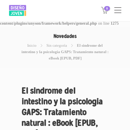
0
Warning
: Invalid argument supplied for foreach() in
/www/disegnojoven.com.ar/htdocs/wp-
content/plugins/unyson/framework/helpers/general.php
on line
1275
Novedades
Inicio
Sin categoría
El sindrome del
intestino y la psicologia GAPS: Tratamiento natural :
eBook [EPUB, PDF]
El sindrome del
intestino y la psicologia
GAPS: Tratamiento
natural : eBook [EPUB,