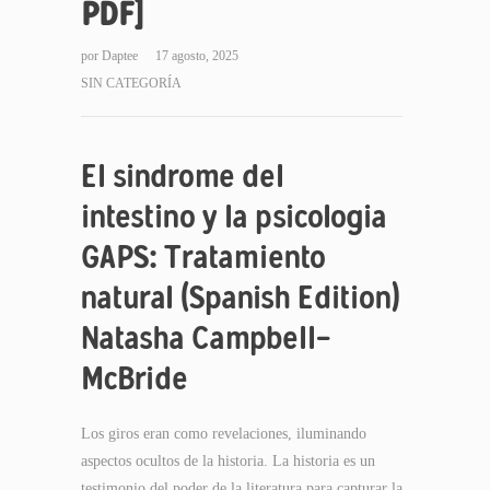
PDF]
por
Daptee
17 agosto, 2025
SIN CATEGORÍA
El sindrome del
intestino y la psicologia
GAPS: Tratamiento
natural (Spanish Edition)
Natasha Campbell-
McBride
Los giros eran como revelaciones, iluminando
aspectos ocultos de la historia. La historia es un
testimonio del poder de la literatura para capturar la