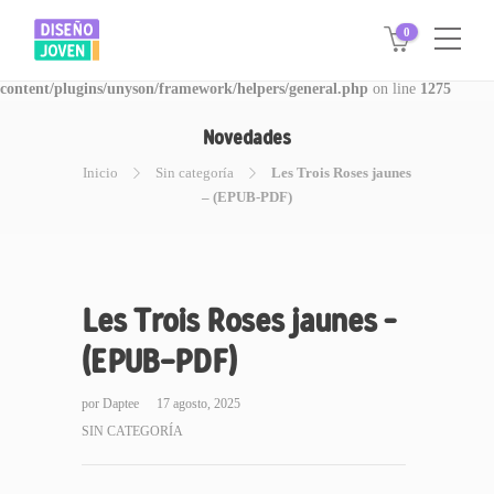
0
Warning
: Invalid argument supplied for foreach() in
/www/disegnojoven.com.ar/htdocs/wp-
content/plugins/unyson/framework/helpers/general.php
on line
1275
Novedades
Inicio
Sin categoría
Les Trois Roses jaunes
– (EPUB-PDF)
Les Trois Roses jaunes –
(EPUB-PDF)
por
Daptee
17 agosto, 2025
SIN CATEGORÍA