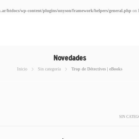
.ar/htdocs/wp-content/plugins/unyson/framework/helpers/general.php
on 
Novedades
Inicio
Sin categoría
Trop de Détectives | eBooks
SIN CATEG