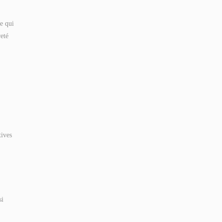
ve qui
reté
tives
si