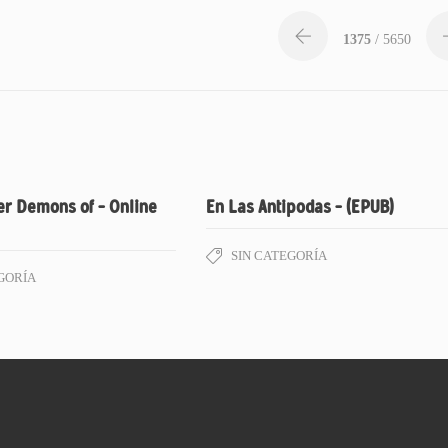
1375
/ 5650
er Demons of – Online
En Las Antipodas – (EPUB)
SIN CATEGORÍA
GORÍA