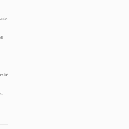
ante,
pdf
exité
r,