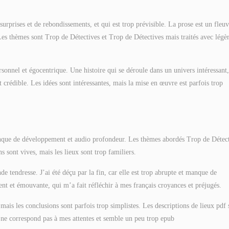
 surprises et de rebondissements, et qui est trop prévisible. La prose est un fleu
Les thèmes sont Trop de Détectives et Trop de Détectives mais traités avec légè
ersonnel et égocentrique. Une histoire qui se déroule dans un univers intéressant,
crédible. Les idées sont intéressantes, mais la mise en œuvre est parfois trop
manque de développement et audio profondeur. Les thèmes abordés Trop de Détec
s sont vives, mais les lieux sont trop familiers.
e tendresse. J’ai été déçu par la fin, car elle est trop abrupte et manque de
ent et émouvante, qui m’a fait réfléchir à mes français croyances et préjugés.
ais les conclusions sont parfois trop simplistes. Les descriptions de lieux pdf 
lle ne correspond pas à mes attentes et semble un peu trop epub