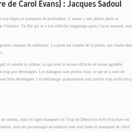
re de Carol Evans) : Jacques Sadoul
nt trop légers et manquent de profondeur. L’auteur a une plume alerte et
 de l’histoire. Un fb2 qui m’a fait réfléchir longtemps après l’avoir terminé, mai
es gratuits manque de cohérence. La prose est comme de la poésie, qui chante dan
rs.
iptif et ralentit le rythme, ce qui rend la lecture difficile et moins agréable.
nt trop peu développés. Les dialogues sont parfois faux, ce qui m’a sorti de
ont bien développés. Les télécharger gratuitement sont parfois trop artificiels 
s de cinéma, mais en ligne manquent de Trop de Détectives style d’écriture est
ements, mais les personnages secondaires sont trop fades et manquent de relief,