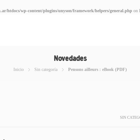
.ar/htdocs/wp-content/plugins/unyson/framework/helpers/general.php
on 
Novedades
Inicio
Sin categoría
Pensons ailleurs : eBook (PDF)
SIN CATEG