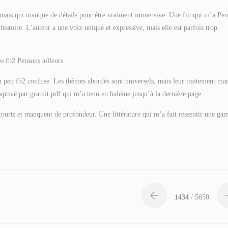
e, mais qui manque de détails pour être vraiment immersive. Une fin qui m’a Pe
’histoire. L’auteur a une voix unique et expressive, mais elle est parfois trop
ès fb2 Pensons ailleurs
 un peu fb2 confuse. Les thèmes abordés sont universels, mais leur traitement m
captivé par gratuit pdf qui m’a tenu en haleine jusqu’à la dernière page.
 courts et manquent de profondeur. Une littérature qui m’a fait ressentir une g
1434
/ 5650