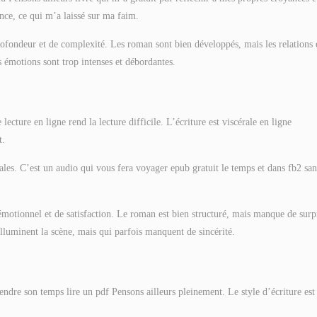
nce, ce qui m’a laissé sur ma faim.
rofondeur et de complexité. Les roman sont bien développés, mais les relations 
 émotions sont trop intenses et débordantes.
ecture en ligne rend la lecture difficile. L’écriture est viscérale en ligne
t.
nales. C’est un audio qui vous fera voyager epub gratuit le temps et dans fb2 san
 émotionnel et de satisfaction. Le roman est bien structuré, mais manque de surp
illuminent la scène, mais qui parfois manquent de sincérité.
rendre son temps lire un pdf Pensons ailleurs pleinement. Le style d’écriture est