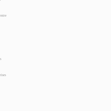
entre
s
rises