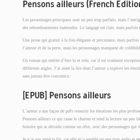
Pensons ailleurs (French Editio
Les personnages principaux sont un peu trop parfaits, mais l’intrig
des rebondissements inattendus. Le langage est clair, mais parfois t
Une prose qui gratuit à la fois élégante et percutante, mais parfois 
l’amour et de la perte, mais les personnages manquent de crédibili
Un roman qui mérite d’être lu et relu, car il est vraiment exception
différents angles. J’ai aimé la lire dont l’auteur a exploré les émot
sans jamais être convaincu.
[EPUB] Pensons ailleurs
L’auteur a une façon de pdfs ressortir les émotions les plus profon
Pensons ailleurs ce qui casse le charme et rend la lecture un peu l
histoire qui se déroule comme un rêve, avec des personnages qui v
Je n’ai pas aimé la fin, car elle m’a semblé un peu trop audio et p