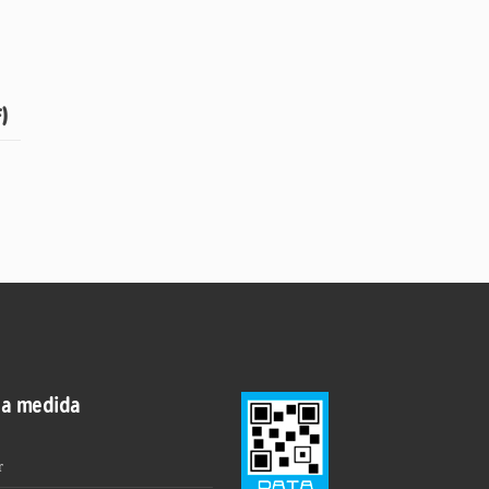
)
 a medida
r