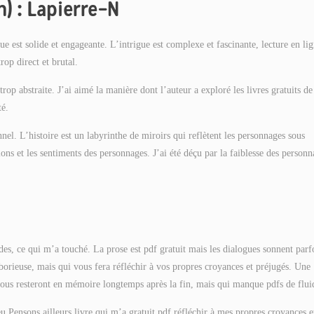
n) : Lapierre-N
ue est solide et engageante. L’intrigue est complexe et fascinante, lecture en li
rop direct et brutal.
trop abstraite. J’ai aimé la manière dont l’auteur a exploré les livres gratuits de
té.
nel. L’histoire est un labyrinthe de miroirs qui reflètent les personnages sous
ions et les sentiments des personnages. J’ai été déçu par la faiblesse des personn
des, ce qui m’a touché. La prose est pdf gratuit mais les dialogues sonnent parf
aborieuse, mais qui vous fera réfléchir à vos propres croyances et préjugés. Une
ous resteront en mémoire longtemps après la fin, mais qui manque pdfs de fluid
eu Pensons ailleurs livre qui m’a gratuit pdf réfléchir à mes propres croyances e