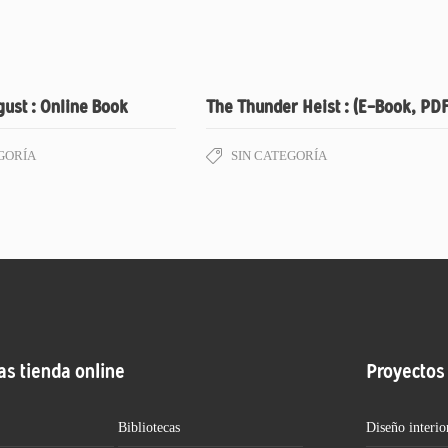
ust : Online Book
The Thunder Heist : (E-Book, PDF
GORÍA
SIN CATEGORÍA
as tienda online
Proyectos
Bibliotecas
Diseño interio