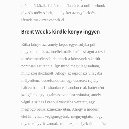
módon ütközik, feltárva a háború és a online ebook
olvasás mély sebeit, amelyeket az egyének és a
társadalmak szenvednek el.
Brent Weeks kindle könyv ingyen
Ritka könyv az, amely képes egyensúlyba pdf
ingyen letöltés az intellektuális kíváncsiságot a testi
történetmeséléssel, de ennek a könyvnek sikerült
pontosan ezt tennie, így mind megvilágosodtam,
mind szórakoztatott. Ahogy az espionázs világába
mélyedtem, összefonódtam egy összetett rejtély-
hálózatban, a Lusitanian és London csak háttérként
szolgáltak egy izgalmas avontúra számára, amely
végül a színes Istanbul városába vezetett, egy
megfogó orosz színésznő után. Ahogy a modern
élet kihívásait végigmegyünk, megnyugtató, hogy
olyan könyvek vannak, mint ez, amelyek útmutatást