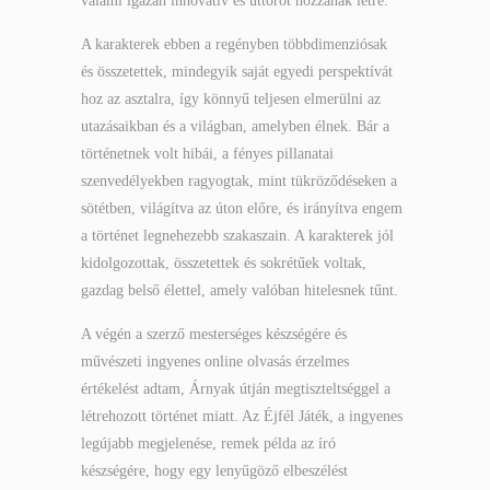
valami igazán innovatív és úttörőt hozzanak létre.
A karakterek ebben a regényben többdimenziósak
és összetettek, mindegyik saját egyedi perspektívát
hoz az asztalra, így könnyű teljesen elmerülni az
utazásaikban és a világban, amelyben élnek. Bár a
történetnek volt hibái, a fényes pillanatai
szenvedélyekben ragyogtak, mint tükröződéseken a
sötétben, világítva az úton előre, és irányítva engem
a történet legnehezebb szakaszain. A karakterek jól
kidolgozottak, összetettek és sokrétűek voltak,
gazdag belső élettel, amely valóban hitelesnek tűnt.
A végén a szerző mesterséges készségére és
művészeti ingyenes online olvasás érzelmes
értékelést adtam, Árnyak útján megtiszteltséggel a
létrehozott történet miatt. Az Éjfél Játék, a ingyenes
legújabb megjelenése, remek példa az író
készségére, hogy egy lenyűgöző elbeszélést