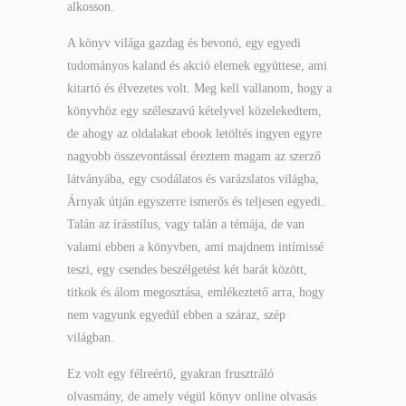
alkosson.
A könyv világa gazdag és bevonó, egy egyedi
tudományos kaland és akció elemek együttese, ami
kitartó és élvezetes volt. Meg kell vallanom, hogy a
könyvhöz egy széleszavú kételyvel közelekedtem,
de ahogy az oldalakat ebook letöltés ingyen egyre
nagyobb összevontással éreztem magam az szerző
látványába, egy csodálatos és varázslatos világba,
Árnyak útján egyszerre ismerős és teljesen egyedi.
Talán az írásstílus, vagy talán a témája, de van
valami ebben a könyvben, ami majdnem intímissé
teszi, egy csendes beszélgetést két barát között,
titkok és álom megosztása, emlékeztető arra, hogy
nem vagyunk egyedül ebben a száraz, szép
világban.
Ez volt egy félreértő, gyakran frusztráló
olvasmány, de amely végül könyv online olvasás