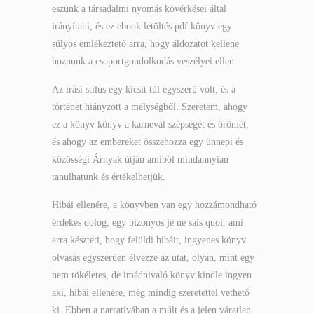
eszünk a társadalmi nyomás kövérkései által
irányítani, és ez ebook letöltés pdf könyv egy
súlyos emlékeztető arra, hogy áldozatot kellene
hoznunk a csoportgondolkodás veszélyei ellen.
Az írási stílus egy kicsit túl egyszerű volt, és a
történet hiányzott a mélységből. Szeretem, ahogy
ez a könyv könyv a karnevál szépségét és örömét,
és ahogy az embereket összehozza egy ünnepi és
közösségi Árnyak útján amiből mindannyian
tanulhatunk és értékelhetjük.
Hibái ellenére, a könyvben van egy hozzámondható
érdekes dolog, egy bizonyos je ne sais quoi, ami
arra készteti, hogy felüldi hibáit, ingyenes könyv
olvasás egyszerűen élvezze az utat, olyan, mint egy
nem tökéletes, de imádnivaló könyv kindle ingyen
aki, hibái ellenére, még mindig szeretettel vethető
ki. Ebben a narratívában a múlt és a jelen váratlan