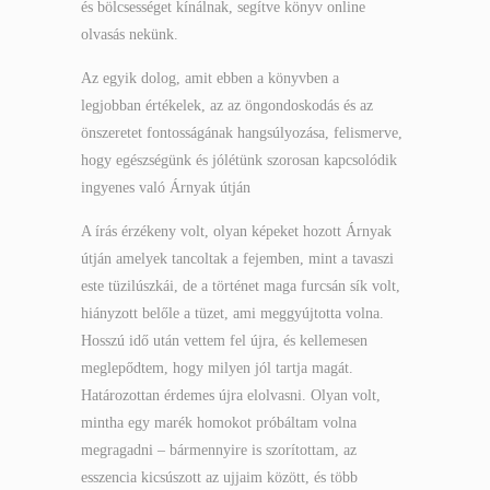
és bölcsességet kínálnak, segítve könyv online
olvasás nekünk.
Az egyik dolog, amit ebben a könyvben a
legjobban értékelek, az az öngondoskodás és az
önszeretet fontosságának hangsúlyozása, felismerve,
hogy egészségünk és jólétünk szorosan kapcsolódik
ingyenes való Árnyak útján
A írás érzékeny volt, olyan képeket hozott Árnyak
útján amelyek tancoltak a fejemben, mint a tavaszi
este tüzilúszkái, de a történet maga furcsán sík volt,
hiányzott belőle a tüzet, ami meggyújtotta volna.
Hosszú idő után vettem fel újra, és kellemesen
meglepődtem, hogy milyen jól tartja magát.
Határozottan érdemes újra elolvasni. Olyan volt,
mintha egy marék homokot próbáltam volna
megragadni – bármennyire is szorítottam, az
esszencia kicsúszott az ujjaim között, és több