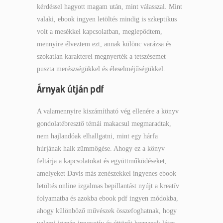
kérdéssel hagyott magam után, mint válasszal. Mint
valaki, ebook ingyen letöltés mindig is szkeptikus
volt a mesékkel kapcsolatban, meglepődtem,
mennyire élveztem ezt, annak különc varázsa és
szokatlan karakterei megnyerték a tetszésemet
puszta merészségükkel és éleselméjűségükkel.
Árnyak útján pdf
A valamennyire kiszámítható vég ellenére a könyv
gondolatébresztő témái makacsul megmaradtak,
nem hajlandóak elhallgatni, mint egy hárfa
húrjának halk zümmögése. Ahogy ez a könyv
feltárja a kapcsolatokat és együttműködéseket,
amelyeket Davis más zenészekkel ingyenes ebook
letöltés online izgalmas bepillantást nyújt a kreatív
folyamatba és azokba ebook pdf ingyen módokba,
ahogy különböző művészek összefoghatnak, hogy