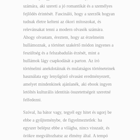
számára, aki szereti a jó romantikát és a személyes
fejlődés érintését. Fascináló, hogy a szerzők hogyan
tudnak életre kelteni az ókori mítoszokat, és
relevánsakat tenni a modern olvasók számára.
Ahogy olvastam, éreztem, hogy az érzelmeim
hullámoznak, a történet szakértő módon ingyenes a
feszültség és a felszabadulás érzését, mint a
hullámok lágy csapkodását a parton. Az író
történelmi anekdotáinak és mulatságos történeteinek
használata egy lenyűgöző olvasást eredményezett,
amelyet mindenkinek ajánlanék, aki ebook ingyen
letöltés kulturális identitás összetettségeit szeretné
felfedezni.
Szóval, ha bátor vagy, tegyél egy hitet és ugorj be
ebbe a gyűjteménybe, de figyelmeztetlek: ha
egyszer belépsz ebbe a világba, nincs visszaút, és
örökre megváltozhatsz az élmény által. A tempó