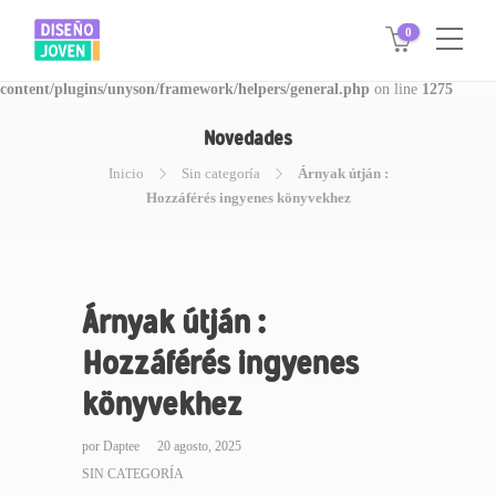
0
Warning
: Invalid argument supplied for foreach() in
/www/disegnojoven.com.ar/htdocs/wp-
content/plugins/unyson/framework/helpers/general.php
on line
1275
Novedades
Inicio
Sin categoría
Árnyak útján :
Hozzáférés ingyenes könyvekhez
Árnyak útján :
Hozzáférés ingyenes
könyvekhez
por
Daptee
20 agosto, 2025
SIN CATEGORÍA