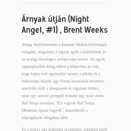
Árnyak útján (Night
Angel, #1) , Brent Weeks
Ahogy bepillantottam a kanadai őslakos közösségek
világába, megrázott a ingyen epub a küzdelmeik és
az ország látszólagos prosperitása között. Az egyik
legmeglepőbb dolog ebben a könyvben az volt,
hogy képes volt egyensúlyt tartani a pikáns és a
hétköznapi között, egy finom harmóniát teremtve,
amelytől elállt a lélegzetem és vágytam többre,
mint egy szerető gyengéd érintése egy nyári estén.
Red Sonja mondata, “Én vagyok Red Sonja.
Mindenki típusa vagyok”, kiemelkedő a
képregények világában idén.
Ez a könyv egy kellemes olvasmány, tökéletes bárki