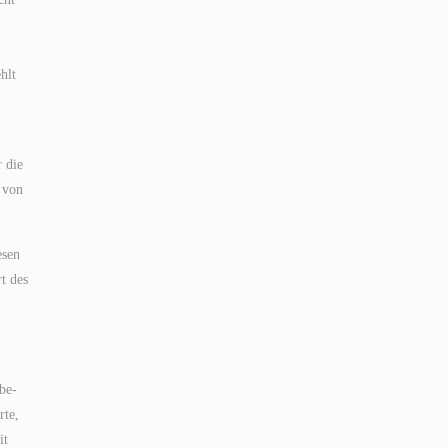
hlt
r die
 von
esen
rt des
be-
rte,
it