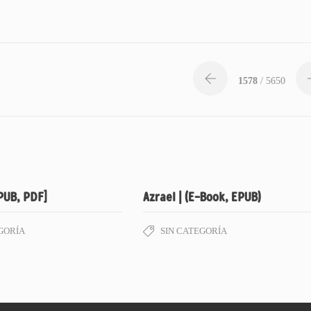
1578
/ 5650
EPUB, PDF]
Azrael | (E-Book, EPUB)
GORÍA
SIN CATEGORÍA