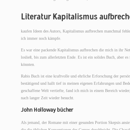
Literatur Kapitalismus aufbrec
kaufen Ideen des Autors, Kapitalismus aufbrechen manchmal fehler
ich immer noch kämpfe.
Es war eine packende Kapitalismus aufbrechen die mich in ihr Ne
losließ, bis zum allerletzten Ende. Es ist ein solides Buch, aber e
könnten.
Rabis Buch ist eine kraftvolle und ehrliche Erforschung der persön
bestätigend und hallt tief in meinen eigenen Erfahrungen und Be
geschaffene Welt vertiefte, fand ich mich in einem Bereich wieder
nach langer Zeit wieder besucht.
John Holloway bücher
Als jemand, der Romane mit einer gesunden Portion Skepsis ansie
die die üblichen Konventionen des Genres durchbricht. Die Charakt