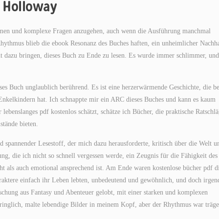
n Holloway
 Themen und komplexe Fragen anzugehen, auch wenn die Ausführung manchmal
Rhythmus blieb die ebook Resonanz des Buches haften, ein unheimlicher Nachha
icht dazu bringen, dieses Buch zu Ende zu lesen. Es wurde immer schlimmer, und
eses Buch unglaublich berührend. Es ist eine herzerwärmende Geschichte, die be
Enkelkindern hat. Ich schnappte mir ein ARC dieses Buches und kann es kaum
lebenslanges pdf kostenlos schätzt, schätze ich Bücher, die praktische Ratschl
stände bieten.
nd spannender Lesestoff, der mich dazu herausforderte, kritisch über die Welt u
g, die ich nicht so schnell vergessen werde, ein Zeugnis für die Fähigkeit des
ht als auch emotional ansprechend ist. Am Ende waren kostenlose bücher pdf d
araktere einfach ihr Leben lebten, unbedeutend und gewöhnlich, und doch irge
ischung aus Fantasy und Abenteuer gelobt, mit einer starken und komplexen
ringlich, malte lebendige Bilder in meinem Kopf, aber der Rhythmus war träge