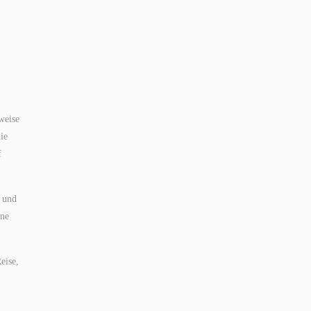
weise
ie
f
n und
ine
eise,