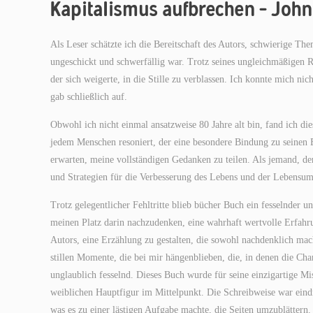
Kapitalismus aufbrechen – Joh
Als Leser schätzte ich die Bereitschaft des Autors, schwierige
ungeschickt und schwerfällig war. Trotz seines ungleichmäßigen 
der sich weigerte, in die Stille zu verblassen. Ich konnte mich n
gab schließlich auf.
Obwohl ich nicht einmal ansatzweise 80 Jahre alt bin, fand ich di
jedem Menschen resoniert, der eine besondere Bindung zu seinen 
erwarten, meine vollständigen Gedanken zu teilen. Als jemand, der 
und Strategien für die Verbesserung des Lebens und der Lebensum
Trotz gelegentlicher Fehltritte blieb bücher Buch ein fesselnder u
meinen Platz darin nachzudenken, eine wahrhaft wertvolle Erfahrun
Autors, eine Erzählung zu gestalten, die sowohl nachdenklich mac
stillen Momente, die bei mir hängenblieben, die, in denen die Ch
unglaublich fesselnd. Dieses Buch wurde für seine einzigartige M
weiblichen Hauptfigur im Mittelpunkt. Die Schreibweise war eind
was es zu einer lästigen Aufgabe machte, die Seiten umzublättern.