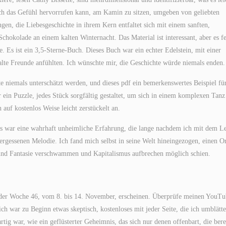
 Buch das Gefühl hervorrufen kann, am Kamin zu sitzen, umgeben von geliebten
ngen, die Liebesgeschichte in ihrem Kern entfaltet sich mit einem sanften,
chokolade an einem kalten Winternacht. Das Material ist interessant, aber es fe
 Es ist ein 3,5-Sterne-Buch. Dieses Buch war ein echter Edelstein, mit einer
 alte Freunde anfühlten. Ich wünschte mir, die Geschichte würde niemals enden.
te niemals unterschätzt werden, und dieses pdf ein bemerkenswertes Beispiel fü
ein Puzzle, jedes Stück sorgfältig gestaltet, um sich in einem komplexen Tanz
uf kostenlos Weise leicht zerstückelt an.
 Es war eine wahrhaft unheimliche Erfahrung, die lange nachdem ich mit dem L
r vergessenen Melodie. Ich fand mich selbst in seine Welt hineingezogen, einen O
und Fantasie verschwammen und Kapitalismus aufbrechen möglich schien.
 der Woche 46, vom 8. bis 14. November, erscheinen. Überprüfe meinen YouTu
 war zu Beginn etwas skeptisch, kostenloses mit jeder Seite, die ich umblätte
artig war, wie ein geflüsterter Geheimnis, das sich nur denen offenbart, die bere