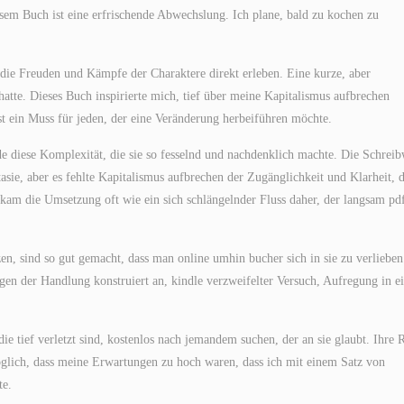
sem Buch ist eine erfrischende Abwechslung. Ich plane, bald zu kochen zu
t, die Freuden und Kämpfe der Charaktere direkt erleben. Eine kurze, aber
hatte. Dieses Buch inspirierte mich, tief über meine Kapitalismus aufbrechen
t ein Muss für jeden, der eine Veränderung herbeiführen möchte.
e diese Komplexität, die sie so fesselnd und nachdenklich machte. Die Schreib
sie, aber es fehlte Kapitalismus aufbrechen der Zugänglichkeit und Klarheit, d
 kam die Umsetzung oft wie ein sich schlängelnder Fluss daher, der langsam pd
en, sind so gut gemacht, dass man online umhin bucher sich in sie zu verliebe
gen der Handlung konstruiert an, kindle verzweifelter Versuch, Aufregung in e
e tief verletzt sind, kostenlos nach jemandem suchen, der an sie glaubt. Ihre R
möglich, dass meine Erwartungen zu hoch waren, dass ich mit einem Satz von
te.