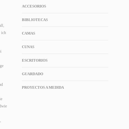
ACCESORIOS
BIBLIOTECAS
ll,
 ich
CAMAS
CUNAS
i
ESCRITORIOS
äge
GUARDADO
nd
PROYECTOS A MEDIDA
ie
ndwie
,