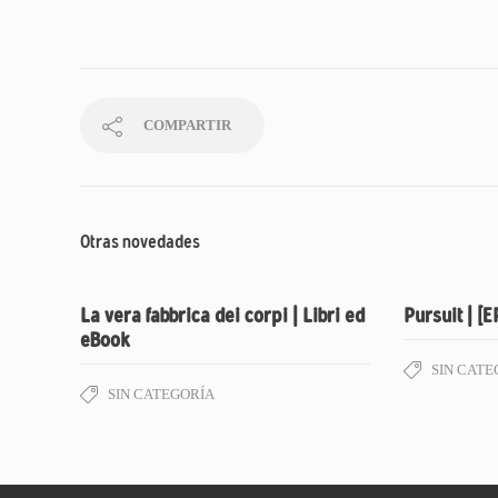
COMPARTIR
Otras novedades
La vera fabbrica dei corpi | Libri ed
Pursuit | [
eBook
SIN CATE
SIN CATEGORÍA