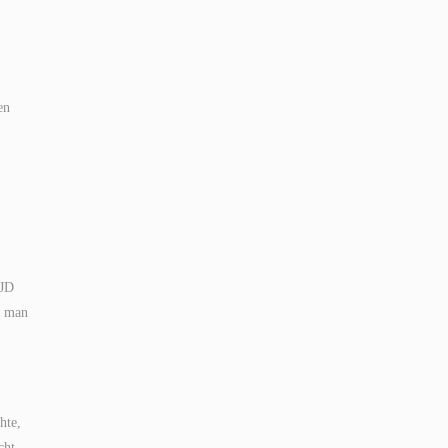
en
EJD
n man
hte,
cht