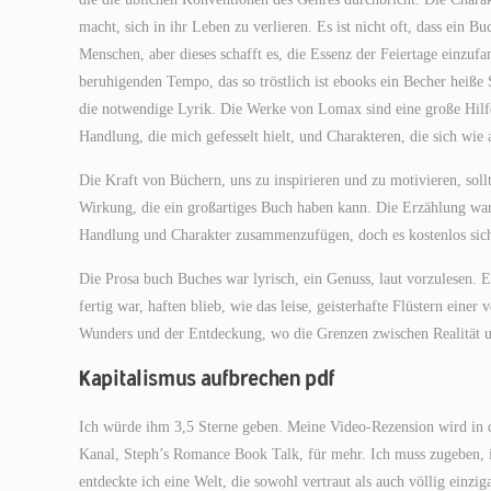
macht, sich in ihr Leben zu verlieren. Es ist nicht oft, dass ein
Menschen, aber dieses schafft es, die Essenz der Feiertage einzufa
beruhigenden Tempo, das so tröstlich ist ebooks ein Becher heiße S
die notwendige Lyrik. Die Werke von Lomax sind eine große Hilfe.
Handlung, die mich gefesselt hielt, und Charakteren, die sich wie
Die Kraft von Büchern, uns zu inspirieren und zu motivieren, soll
Wirkung, die ein großartiges Buch haben kann. Die Erzählung war 
Handlung und Charakter zusammenzufügen, doch es kostenlos sich a
Die Prosa buch Buches war lyrisch, ein Genuss, laut vorzulesen.
fertig war, haften blieb, wie das leise, geisterhafte Flüstern eine
Wunders und der Entdeckung, wo die Grenzen zwischen Realität 
Kapitalismus aufbrechen pdf
Ich würde ihm 3,5 Sterne geben. Meine Video-Rezension wird in
Kanal, Steph’s Romance Book Talk, für mehr. Ich muss zugeben, ich
entdeckte ich eine Welt, die sowohl vertraut als auch völlig einzig