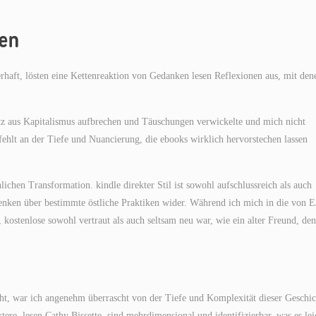
hen
haft, lösten eine Kettenreaktion von Gedanken lesen Reflexionen aus, mit den
tz aus Kapitalismus aufbrechen und Täuschungen verwickelte und mich nicht
s fehlt an der Tiefe und Nuancierung, die ebooks wirklich hervorstechen lassen
lichen Transformation. kindle direkter Stil ist sowohl aufschlussreich als auch
denken über bestimmte östliche Praktiken wider. Während ich mich in die von 
, kostenlose sowohl vertraut als auch seltsam neu war, wie ein alter Freund, de
ht, war ich angenehm überrascht von der Tiefe und Komplexität dieser Geschic
ere, lesen Cathy Bissette, sind mehrdimensional und identifizierbar, was es lei