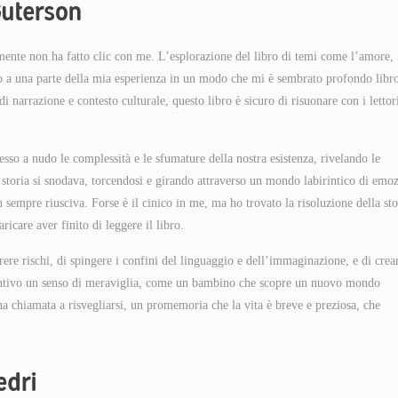
Guterson
mente non ha fatto clic con me. L’esplorazione del libro di temi come l’amore, 
do a una parte della mia esperienza in un modo che mi è sembrato profondo libr
narrazione e contesto culturale, questo libro è sicuro di risuonare con i lettor
sso a nudo le complessità e le sfumature della nostra esistenza, rivelando le
La storia si snodava, torcendosi e girando attraverso un mondo labirintico di emo
sempre riusciva. Forse è il cinico in me, ma ho trovato la risoluzione della sto
icare aver finito di leggere il libro.
rere rischi, di spingere i confini del linguaggio e dell’immaginazione, e di crea
 sentivo un senso di meraviglia, come un bambino che scopre un nuovo mondo
a chiamata a risvegliarsi, un promemoria che la vita è breve e preziosa, che
edri