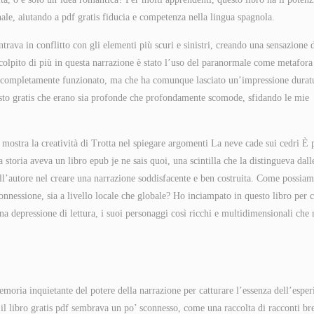
nale, aiutando a pdf gratis fiducia e competenza nella lingua spagnola.
entrava in conflitto con gli elementi più scuri e sinistri, creando una sensazione 
 colpito di più in questa narrazione è stato l’uso del paranormale come metafora
a completamente funzionato, ma che ha comunque lasciato un’impressione durat
osto gratis che erano sia profonde che profondamente scomode, sfidando le mie
n mostra la creatività di Trotta nel spiegare argomenti La neve cade sui cedri È 
toria aveva un libro epub je ne sais quoi, una scintilla che la distingueva dall
 dell’autore nel creare una narrazione soddisfacente e ben costruita. Come possia
onnessione, sia a livello locale che globale? Ho inciampato in questo libro per c
una depressione di lettura, i suoi personaggi così ricchi e multidimensionali che
oria inquietante del potere della narrazione per catturare l’essenza dell’esper
 il libro gratis pdf sembrava un po’ sconnesso, come una raccolta di racconti br