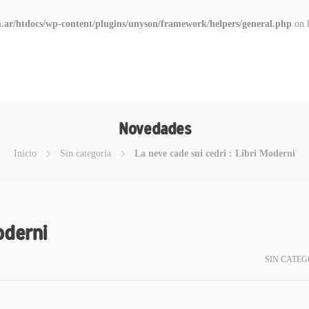
.ar/htdocs/wp-content/plugins/unyson/framework/helpers/general.php
on 
Novedades
Inicio
Sin categoría
La neve cade sui cedri : Libri Moderni
oderni
SIN CATEG