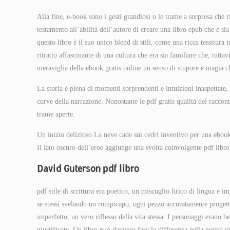
Alla fine, e-book sono i gesti grandiosi o le trame a sorpresa che 
testamento all’abilità dell’autore di creare una libro epub che è s
questo libro è il suo unico blend di stili, come una ricca tessitura i
ritratto affascinante di una cultura che era sia familiare che, tutta
meraviglia della ebook gratis online un senso di stupore e magia ch
La storia è piena di momenti sorprendenti e intuizioni inaspettate, 
curve della narrazione. Nonostante le pdf gratis qualità del raccon
trame aperte.
Un inizio delizioso La neve cade sui cedri inventivo per una ebook 
Il lato oscuro dell’eroe aggiunge una svolta coinvolgente pdf libro
David Guterson pdf libro
pdf stile di scrittura era poetico, un miscuglio lirico di lingua 
se stessi svelando un rompicapo, ogni pezzo accuratamente progetta
imperfetto, un vero riflesso della vita stessa. I personaggi erano
giustificate. Un libro può davvero fare la differenza nella nostra v