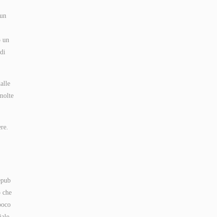
 un
o un
 di
alle
 molte
ere.
epub
o che
poco
iale