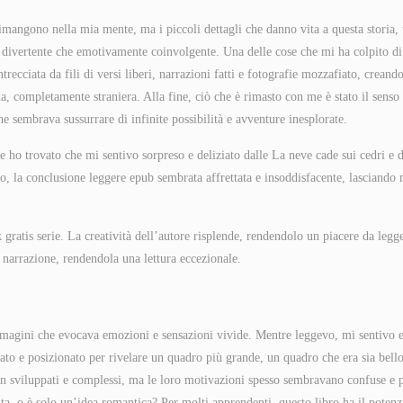
rimangono nella mia mente, ma i piccoli dettagli che danno vita a questa storia,
ia divertente che emotivamente coinvolgente. Una delle cose che mi ha colpito di
ntrecciata da fili di versi liberi, narrazioni fatti e fotografie mozzafiato, creand
via, completamente straniera. Alla fine, ciò che è rimasto con me è stato il senso
e sembrava sussurrare di infinite possibilità e avventure inesplorate.
e ho trovato che mi sentivo sorpreso e deliziato dalle La neve cade sui cedri e d
to, la conclusione leggere epub sembrata affrettata e insoddisfacente, lasciando
gratis serie. La creatività dell’autore risplende, rendendolo un piacere da legg
 narrazione, rendendola una lettura eccezionale.
e immagini che evocava emozioni e sensazioni vivide. Mentre leggevo, mi sentivo 
to e posizionato per rivelare un quadro più grande, un quadro che era sia bell
 ben sviluppati e complessi, ma le loro motivazioni spesso sembravano confuse e 
ita, o è solo un’idea romantica? Per molti apprendenti, questo libro ha il potenz