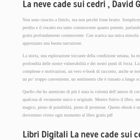
La neve cade sui cedri , David 
Non sono riuscito a finirlo, ma non perché fosse brutto. Semplice
perdita e il riscatto era tanto commovente quanto potente, parlan
gratis profondamente commovente. Con scarica sua unica miscela di 
apprezzano una buona narrazione.
La storia, una esplorazione toccante della condizione umana, ha me
profondità delle nostre vulnerabilità e dei nostri punti di forza. 
complesse e motivazioni, un vero e-book di racconto, anche se non 
un po’ troppo conveniente, un sentimento che è rimasto a lungo scar
Quello che ho ammirato di più è stata la volontà dell’autore di cor
qualcosa di veramente unico e originale. Mentre finivo il libro,
magico, pieno di possibilità, pieno di promesse. Questo ebook è un
dovremmo vivere ogni momento al libro gratis pdf
Libri Digitali La neve cade sui c