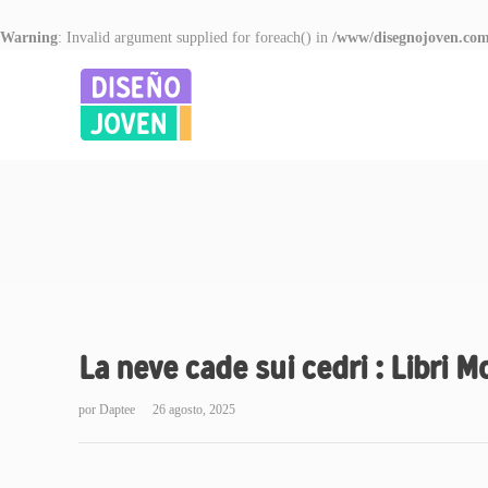
Warning
: Invalid argument supplied for foreach() in
/www/disegnojoven.com
La neve cade sui cedri : Libri M
por
Daptee
26 agosto, 2025