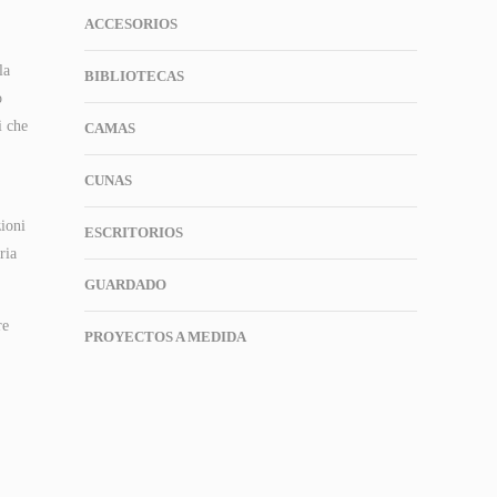
ACCESORIOS
la
BIBLIOTECAS
o
i che
CAMAS
CUNAS
zioni
ESCRITORIOS
ria
GUARDADO
re
PROYECTOS A MEDIDA