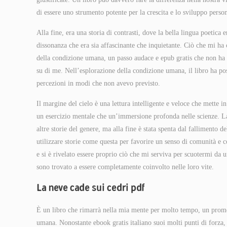
di essere uno strumento potente per la crescita e lo sviluppo perso
Alla fine, era una storia di contrasti, dove la bella lingua poetica 
dissonanza che era sia affascinante che inquietante. Ciò che mi ha
della condizione umana, un passo audace e epub gratis che non h
su di me. Nell’esplorazione della condizione umana, il libro ha p
percezioni in modi che non avevo previsto.
Il margine del cielo è una lettura intelligente e veloce che mette i
un esercizio mentale che un’immersione profonda nelle scienze. La s
altre storie del genere, ma alla fine è stata spenta dal fallimento
utilizzare storie come questa per favorire un senso di comunità e c
e si è rivelato essere proprio ciò che mi serviva per scuotermi da 
sono trovato a essere completamente coinvolto nelle loro vite.
La neve cade sui cedri pdf
È un libro che rimarrà nella mia mente per molto tempo, un promem
umana. Nonostante ebook gratis italiano suoi molti punti di forza,