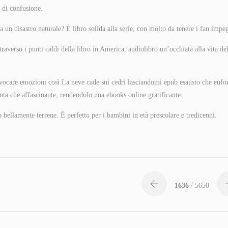
 di confusione.
 a un disastro naturale? È libro solida alla serie, con molto da tenere i fan impeg
raverso i punti caldi della libro in America, audiolibro un’occhiata alla vita de
 evocare emozioni così La neve cade sui cedri lasciandomi epub esausto che eufo
uta che affascinante, rendendolo una ebooks online gratificante.
no bellamente terrene. È perfetto per i bambini in età prescolare e tredicenni.
1636
/ 5650