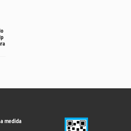
io
lp
ura
 a medida