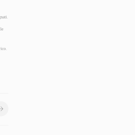
nati.
lle
rico.