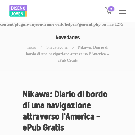
0
Warning
: Invalid argument supplied for foreach() in
/www/disegnojoven.com.ar/htdocs/wp-
content/plugins/unyson/framework/helpers/general.php
on line
1275
Novedades
Inicio
Sin categoría
Nikawa: Diario di
bordo di una navigazione attraverso l’America –
ePub Gratis
Nikawa: Diario di bordo
di una navigazione
attraverso l’America –
ePub Gratis