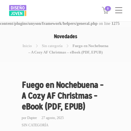
0
Warning
: Invalid argument supplied for foreach() in
/www/disegnojoven.com.ar/htdocs/wp-
content/plugins/unyson/framework/helpers/general.php
on line
1275
Novedades
Inicio
Sin categoría
Fuego en Nochebuena
– A Cozy AF Christmas – eBook (PDF, EPUB)
Fuego en Nochebuena –
A Cozy AF Christmas –
eBook (PDF, EPUB)
por
Daptee
27 agosto, 2025
SIN CATEGORÍA