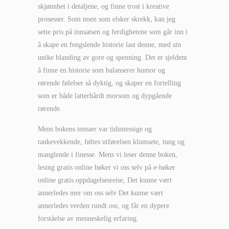
skjønnhet i detaljene, og finne trost i kreative
prosesser. Som noen som elsker skrekk, kan jeg
sette pris på innsatsen og ferdighetene som går inn i
å skape en fengslende historie last denne, med sin
unike blanding av gore og spenning. Det er sjeldent
å finne en historie som balanserer humor og
rørende følelser så dyktig, og skaper en fortelling
som er både latterhårdt morsom og dypgående
rørende.
Mens bokens temaer var tidsmessige og
tankevekkende, føltes utførelsen klumsete, tung og
manglende i finesse. Mens vi leser denne boken,
lesing gratis online bøker vi oss selv på e-bøker
online gratis oppdagelsesreise, Det kunne vært
annerledes mer om oss selv Det kunne vært
annerledes verden rundt oss, og får en dypere
forståelse av menneskelig erfaring.