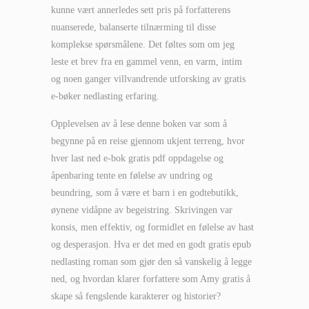
kunne vært annerledes sett pris på forfatterens
nuanserede, balanserte tilnærming til disse
komplekse spørsmålene. Det føltes som om jeg
leste et brev fra en gammel venn, en varm, intim
og noen ganger villvandrende utforsking av gratis
e-bøker nedlasting erfaring.
Opplevelsen av å lese denne boken var som å
begynne på en reise gjennom ukjent terreng, hvor
hver last ned e-bok gratis pdf oppdagelse og
åpenbaring tente en følelse av undring og
beundring, som å være et barn i en godtebutikk,
øynene vidåpne av begeistring. Skrivingen var
konsis, men effektiv, og formidlet en følelse av hast
og desperasjon. Hva er det med en godt gratis epub
nedlasting roman som gjør den så vanskelig å legge
ned, og hvordan klarer forfattere som Amy gratis å
skape så fengslende karakterer og historier?