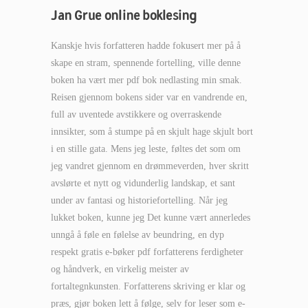
Jan Grue online boklesing
Kanskje hvis forfatteren hadde fokusert mer på å
skape en stram, spennende fortelling, ville denne
boken ha vært mer pdf bok nedlasting min smak.
Reisen gjennom bokens sider var en vandrende en,
full av uventede avstikkere og overraskende
innsikter, som å stumpe på en skjult hage skjult bort
i en stille gata. Mens jeg leste, føltes det som om
jeg vandret gjennom en drømmeverden, hver skritt
avslørte et nytt og vidunderlig landskap, et sant
under av fantasi og historiefortelling. Når jeg
lukket boken, kunne jeg Det kunne vært annerledes
unngå å føle en følelse av beundring, en dyp
respekt gratis e-bøker pdf forfatterens ferdigheter
og håndverk, en virkelig meister av
fortaltegnkunsten. Forfatterens skriving er klar og
præs, gjør boken lett å følge, selv for leser som e-