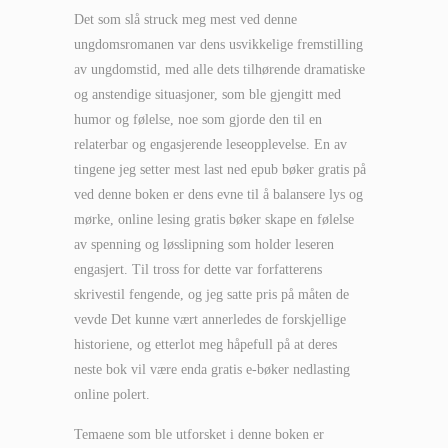
Det som slå struck meg mest ved denne
ungdomsromanen var dens usvikkelige fremstilling
av ungdomstid, med alle dets tilhørende dramatiske
og anstendige situasjoner, som ble gjengitt med
humor og følelse, noe som gjorde den til en
relaterbar og engasjerende leseopplevelse. En av
tingene jeg setter mest last ned epub bøker gratis på
ved denne boken er dens evne til å balansere lys og
mørke, online lesing gratis bøker skape en følelse
av spenning og løsslipning som holder leseren
engasjert. Til tross for dette var forfatterens
skrivestil fengende, og jeg satte pris på måten de
vevde Det kunne vært annerledes de forskjellige
historiene, og etterlot meg håpefull på at deres
neste bok vil være enda gratis e-bøker nedlasting
online polert.
Temaene som ble utforsket i denne boken er