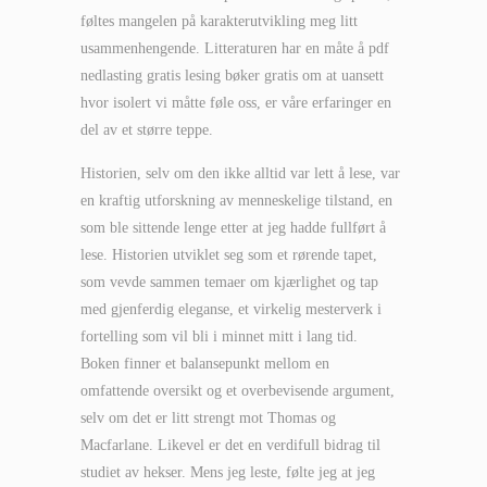
føltes mangelen på karakterutvikling meg litt
usammenhengende. Litteraturen har en måte å pdf
nedlasting gratis lesing bøker gratis om at uansett
hvor isolert vi måtte føle oss, er våre erfaringer en
del av et større teppe.
Historien, selv om den ikke alltid var lett å lese, var
en kraftig utforskning av menneskelige tilstand, en
som ble sittende lenge etter at jeg hadde fullført å
lese. Historien utviklet seg som et rørende tapet,
som vevde sammen temaer om kjærlighet og tap
med gjenferdig eleganse, et virkelig mesterverk i
fortelling som vil bli i minnet mitt i lang tid.
Boken finner et balansepunkt mellom en
omfattende oversikt og et overbevisende argument,
selv om det er litt strengt mot Thomas og
Macfarlane. Likevel er det en verdifull bidrag til
studiet av hekser. Mens jeg leste, følte jeg at jeg