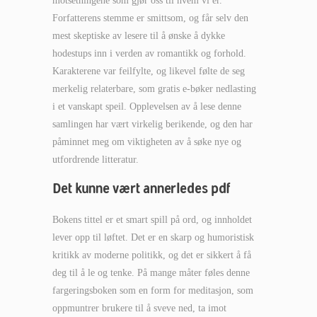
motsetningene som gjør oss til hvem vi er.
Forfatterens stemme er smittsom, og får selv den
mest skeptiske av lesere til å ønske å dykke
hodestups inn i verden av romantikk og forhold.
Karakterene var feilfylte, og likevel følte de seg
merkelig relaterbare, som gratis e-bøker nedlasting
i et vanskapt speil. Opplevelsen av å lese denne
samlingen har vært virkelig berikende, og den har
påminnet meg om viktigheten av å søke nye og
utfordrende litteratur.
Det kunne vært annerledes pdf
Bokens tittel er et smart spill på ord, og innholdet
lever opp til løftet. Det er en skarp og humoristisk
kritikk av moderne politikk, og det er sikkert å få
deg til å le og tenke. På mange måter føles denne
fargeringsboken som en form for meditasjon, som
oppmuntrer brukere til å sveve ned, ta imot