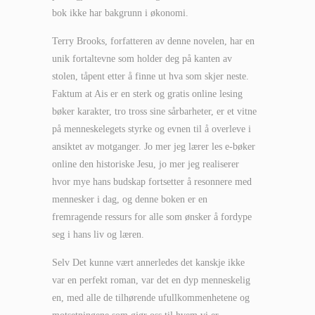
bok ikke har bakgrunn i økonomi.
Terry Brooks, forfatteren av denne novelen, har en
unik fortaltevne som holder deg på kanten av
stolen, tåpent etter å finne ut hva som skjer neste.
Faktum at Ais er en sterk og gratis online lesing
bøker karakter, tro tross sine sårbarheter, er et vitne
på menneskelegets styrke og evnen til å overleve i
ansiktet av motganger. Jo mer jeg lærer les e-bøker
online den historiske Jesu, jo mer jeg realiserer
hvor mye hans budskap fortsetter å resonnere med
mennesker i dag, og denne boken er en
fremragende ressurs for alle som ønsker å fordype
seg i hans liv og læren.
Selv Det kunne vært annerledes det kanskje ikke
var en perfekt roman, var det en dyp menneskelig
en, med alle de tilhørende ufullkommenhetene og