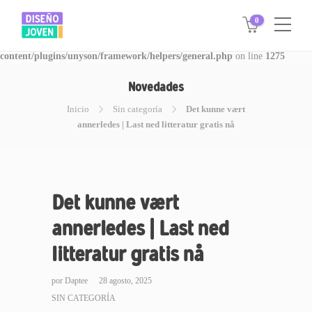
0
Warning
: Invalid argument supplied for foreach() in
/www/disegnojoven.com.ar/htdocs/wp-
content/plugins/unyson/framework/helpers/general.php
on line
1275
Novedades
Inicio
Sin categoría
Det kunne vært
annerledes | Last ned litteratur gratis nå
Det kunne vært
annerledes | Last ned
litteratur gratis nå
por
Daptee
28 agosto, 2025
SIN CATEGORÍA