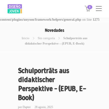
0
Warning
: Invalid argument supplied for foreach() in
/www/disegnojoven.com.ar/htdocs/wp-
content/plugins/unyson/framework/helpers/general.php
on line
1275
Novedades
Inicio
Sin categoría
Schulporträts aus
didaktischer Perspektive – (EPUB, E-Book)
Schulporträts aus
didaktischer
Perspektive – (EPUB, E-
Book)
por
Daptee
28 agosto, 2025