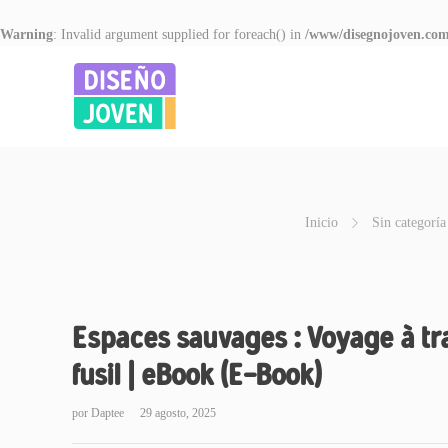
Warning
: Invalid argument supplied for foreach() in
/www/disegnojoven.com
Inicio
Sin categoría
Espaces sauvages : Voyage à tra
fusil | eBook (E-Book)
por
Daptee
29 agosto, 2025