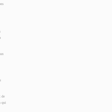
ons
s
a
 un
u
t de
n qui