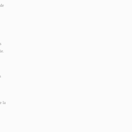
 de
s
ie.
s
e la