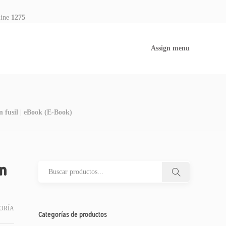
line
1275
Assign menu
n fusil | eBook (E-Book)
un
ORÍA
Categorías de productos