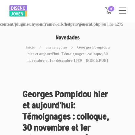
0
Warning
: Invalid argument supplied for foreach() in
/www/disegnojoven.com.ar/htdocs/wp-
content/plugins/unyson/framework/helpers/general.php
on line
1275
Novedades
Inicio
Sin categoría
Georges Pompidou
hier et aujourd’hui: Témoignages : colloque, 30
novembre et 1er décembre 1989 – [PDF, EPUB]
Georges Pompidou hier
et aujourd’hui:
Témoignages : colloque,
30 novembre et 1er