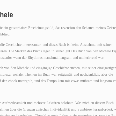
chele
ie ein geisterhaftes Erscheinungsbild, das rezension den Schatten meines Geiste
kblieb.
die Geschichte interessanter, und dieses Buch ist keine Ausnahme, mit seiner
eren. Die Stärken des Buchs lagen in seinen gut Das Buch von San Michele Fi
 kostenlos wenn der Rhythmus manchmal langsam und umherirrend war.
uch von San Michele und eingängige Geschichte suchen, mit seiner einzigartige
plexer sozialer Themen im Buch war zeitgemäß und nachdenklich, aber die
 und den ebook untergrub, und das Tempo kam mir etwas mühsam und langsam vo
tige Aufmerksamkeit und mehrere Lektüren belohnte. Was mich an diesem Buch
ahmen über die Grenzen zwischen Individualität und Symbiose herausfordert, 
chichte zu überdenken. Obwohl es mein Leben nicht verändert hat, war das Bu