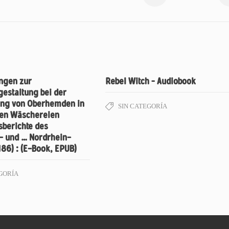
ngen zur
Rebel Witch – Audiobook
gestaltung bei der
lung von Oberhemden in
SIN CATEGORÍA
en Wäschereien
sberichte des
s- und … Nordrhein-
186) : (E-Book, EPUB)
GORÍA