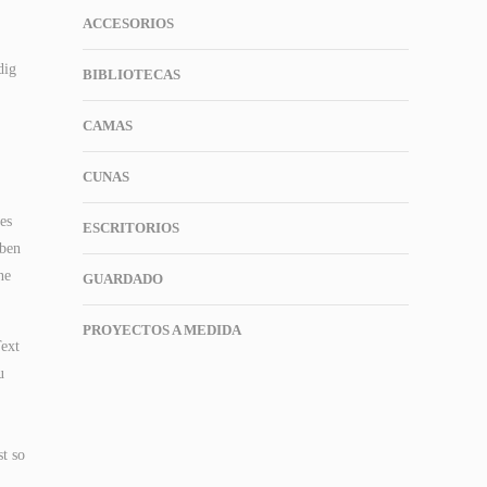
ACCESORIOS
dig
BIBLIOTECAS
CAMAS
CUNAS
es
ESCRITORIOS
eben
ne
GUARDADO
PROYECTOS A MEDIDA
ext
u
t so