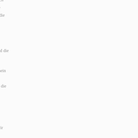
e
die
d die
mein
 die
ir