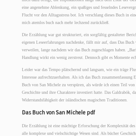
eine angenehme Ablenkung, ein spaßiges und fesselndes Lesevergn
Flucht vor den Alltagsstress bot. Ich verschlang dieses Buch in ein
mich atemlos buch nach mehr lechzend zurückließ.
Die Erzählung war gut strukturiert, ein sorgfältig gestalteter Ber
eigenen Leseerfahrungen nachdenke, fällt mir auf, dass Das Buch 
verweilen, lange nachdem wir das Buch zugeschlagen haben. „Barin
Handlung wirkt ein wenig zerstreut. Dennoch gibt es Momente e
Leider war das Tempo plätschernd und langsam, wie ein träge Flus
Interesse aufrechtzuerhalten. Als ich das Buch zusammenfassung E
Buch von San Michele zu verspüren, als würde ich einen Teil von m
Geschichte und ihre Charaktere investiert hatte. Das Galdrabók, das
Widerstandsfähigkeit der isländischen magischen Traditionen.
Das Buch von San Michele pdf
Die Erzählung ist eine mächtige Erforschung der Komplexität des
alle komplexe und vielschichtige Wesen sind. Als bücher Geschicht