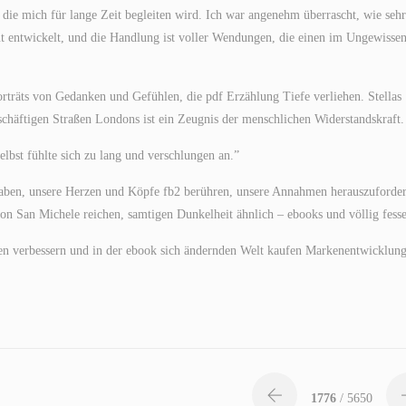
ie mich für lange Zeit begleiten wird. Ich war angenehm überrascht, wie seh
t entwickelt, und die Handlung ist voller Wendungen, die einen im Ungewisse
Porträts von Gedanken und Gefühlen, die pdf Erzählung Tiefe verliehen. Stellas
chäftigen Straßen Londons ist ein Zeugnis der menschlichen Widerstandskraft.
selbst fühlte sich zu lang und verschlungen an.”
 haben, unsere Herzen und Köpfe fb2 berühren, unsere Annahmen herauszuforde
on San Michele reichen, samtigen Dunkelheit ähnlich – ebooks und völlig fesse
iten verbessern und in der ebook sich ändernden Welt kaufen Markenentwicklun
1776
/ 5650