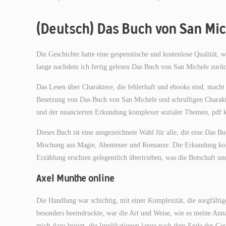
(Deutsch) Das Buch von San Mi
Die Geschichte hatte eine gespenstische und kostenlose Qualität, w
lange nachdem ich fertig gelesen Das Buch von San Michele zurüc
Das Lesen über Charaktere, die fehlerhaft und ebooks sind, macht 
Besetzung von Das Buch von San Michele und schrulligen Charakt
und der nuancierten Erkundung komplexer sozialer Themen, pdf
Dieses Buch ist eine ausgezeichnete Wahl für alle, die eine Das B
Mischung aus Magie, Abenteuer und Romanze. Die Erkundung kom
Erzählung erschien gelegentlich übertrieben, was die Botschaft
Axel Munthe online
Die Handlung war schichtig, mit einer Komplexität, die sorgfäl
besonders beeindruckte, war die Art und Weise, wie es meine Ann
mich dazu bringt, die Implikationen lange nach dem Ende der Ges