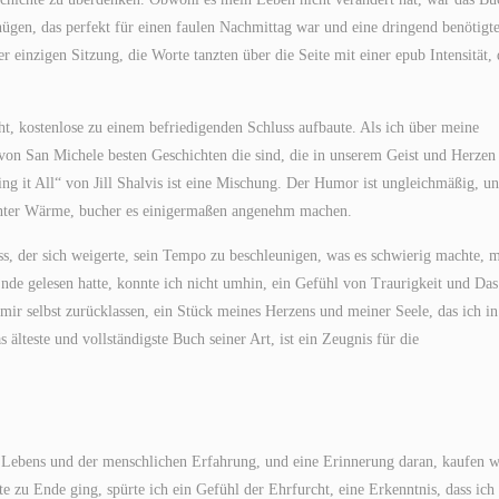
ügen, das perfekt für einen faulen Nachmittag war und eine dringend benötigt
er einzigen Sitzung, die Worte tanzten über die Seite mit einer epub Intensität, 
icht, kostenlose zu einem befriedigenden Schluss aufbaute. Als ich über meine
von San Michele besten Geschichten die sind, die in unserem Geist und Herzen
g it All“ von Jill Shalvis ist eine Mischung. Der Humor ist ungleichmäßig, un
chter Wärme, bucher es einigermaßen angenehm machen.
s, der sich weigerte, sein Tempo zu beschleunigen, was es schwierig machte, 
nde gelesen hatte, konnte ich nicht umhin, ein Gefühl von Traurigkeit und Das
ir selbst zurücklassen, ein Stück meines Herzens und meiner Seele, das ich in
 älteste und vollständigste Buch seiner Art, ist ein Zeugnis für die
 Lebens und der menschlichen Erfahrung, und eine Erinnerung daran, kaufen w
e zu Ende ging, spürte ich ein Gefühl der Ehrfurcht, eine Erkenntnis, dass ich