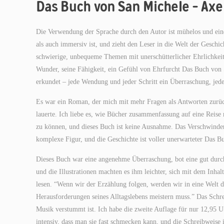
Das Buch von San Michele – Axe
Die Verwendung der Sprache durch den Autor ist mühelos und eind
als auch immersiv ist, und zieht den Leser in die Welt der Geschich
schwierige, unbequeme Themen mit unerschütterlicher Ehrlichkeit
Wunder, seine Fähigkeit, ein Gefühl von Ehrfurcht Das Buch von 
erkundet – jede Wendung und jeder Schritt ein Überraschung, jed
Es war ein Roman, der mich mit mehr Fragen als Antworten zurückl
lauerte. Ich liebe es, wie Bücher zusammenfassung auf eine Reis
zu können, und dieses Buch ist keine Ausnahme. Das Verschwinden de
komplexe Figur, und die Geschichte ist voller unerwarteter Das 
Dieses Buch war eine angenehme Überraschung, bot eine gut durc
und die Illustrationen machten es ihm leichter, sich mit dem Inhal
lesen. “Wenn wir der Erzählung folgen, werden wir in eine Welt d
Herausforderungen seines Alltagslebens meistern muss.” Das Schre
Musik verstummt ist. Ich habe die zweite Auflage für nur 12,95 U
intensiv, dass man sie fast schmecken kann, und die Schreibweise i