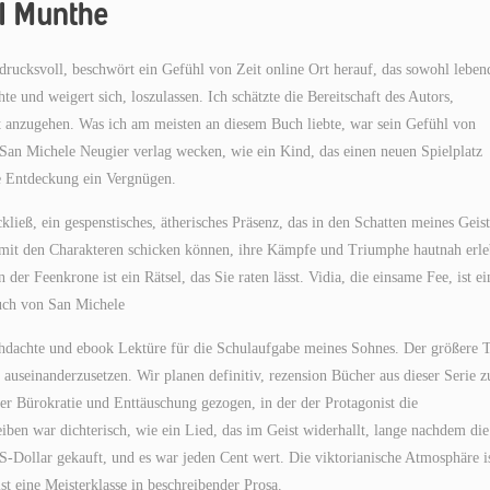
l Munthe
rucksvoll, beschwört ein Gefühl von Zeit online Ort herauf, das sowohl leben
te und weigert sich, loszulassen. Ich schätzte die Bereitschaft des Autors,
 anzugehen. Was ich am meisten an diesem Buch liebte, war sein Gefühl von
San Michele Neugier verlag wecken, wie ein Kind, das einen neuen Spielplatz
e Entdeckung ein Vergnügen.
ieß, ein gespenstisches, ätherisches Präsenz, das in den Schatten meines Geist
e mit den Charakteren schicken können, ihre Kämpfe und Triumphe hautnah erl
r Feenkrone ist ein Rätsel, das Sie raten lässt. Vidia, die einsame Fee, ist ei
Buch von San Michele
hdachte und ebook Lektüre für die Schulaufgabe meines Sohnes. Der größere T
t auseinanderzusetzen. Wir planen definitiv, rezension Bücher aus dieser Serie z
er Bürokratie und Enttäuschung gezogen, in der der Protagonist die
iben war dichterisch, wie ein Lied, das im Geist widerhallt, lange nachdem die
S-Dollar gekauft, und es war jeden Cent wert. Die viktorianische Atmosphäre is
st eine Meisterklasse in beschreibender Prosa.