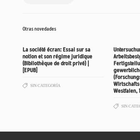
Otras novedades
La société écran: Essai sur sa
Untersuchu
notion et son régime juridique
Arbeitsbest
(Bibliothèque de droit privé) |
Fertigstel
[EPUB]
gewerblich
(Forschung
Wirtschaft
SIN CATEGORÍA
Westfalen, 
SIN CATE