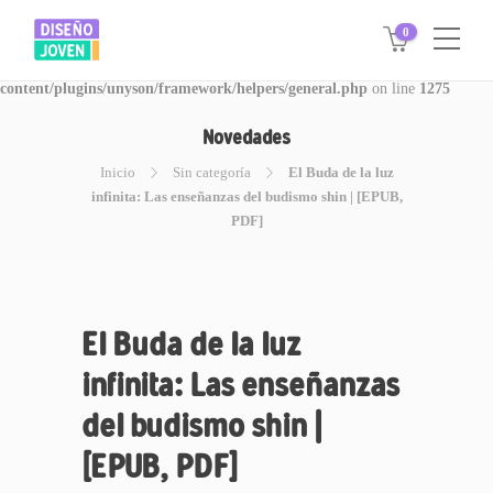
0
Warning
: Invalid argument supplied for foreach() in
/www/disegnojoven.com.ar/htdocs/wp-
content/plugins/unyson/framework/helpers/general.php
on line
1275
Novedades
Inicio
Sin categoría
El Buda de la luz
infinita: Las enseñanzas del budismo shin | [EPUB,
PDF]
El Buda de la luz
infinita: Las enseñanzas
del budismo shin |
[EPUB, PDF]