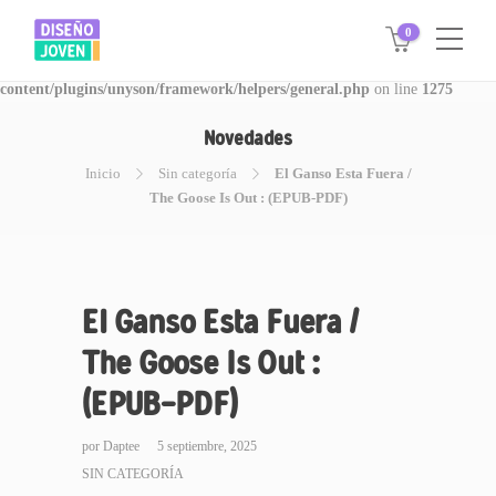
0
Warning
: Invalid argument supplied for foreach() in
/www/disegnojoven.com.ar/htdocs/wp-
content/plugins/unyson/framework/helpers/general.php
on line
1275
Novedades
Inicio
Sin categoría
El Ganso Esta Fuera /
The Goose Is Out : (EPUB-PDF)
El Ganso Esta Fuera /
The Goose Is Out :
(EPUB-PDF)
por
Daptee
5 septiembre, 2025
SIN CATEGORÍA