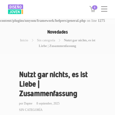
0
Warning
: Invalid argument supplied for foreach() in
/www/disegnojoven.com.ar/htdocs/wp-
content/plugins/unyson/framework/helpers/general.php
on line
1275
Novedades
Inicio
Sin categoría
Nutzt gar nichts, es ist
Liebe | Zusammenfassung
Nutzt gar nichts, es ist
Liebe |
Zusammenfassung
por
Daptee
8 septiembre, 2025
SIN CATEGORÍA