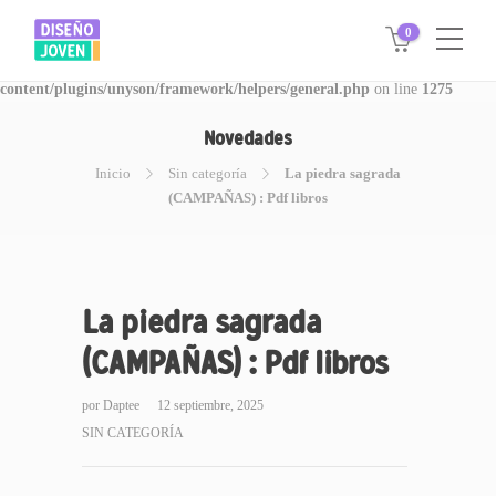
0
Warning
: Invalid argument supplied for foreach() in
/www/disegnojoven.com.ar/htdocs/wp-
content/plugins/unyson/framework/helpers/general.php
on line
1275
Novedades
Inicio
Sin categoría
La piedra sagrada
(CAMPAÑAS) : Pdf libros
La piedra sagrada
(CAMPAÑAS) : Pdf libros
por
Daptee
12 septiembre, 2025
SIN CATEGORÍA