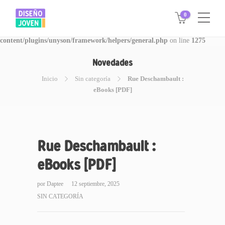
0
Warning
: Invalid argument supplied for foreach() in
/www/disegnojoven.com.ar/htdocs/wp-
content/plugins/unyson/framework/helpers/general.php
on line
1275
Novedades
Inicio
Sin categoría
Rue Deschambault :
eBooks [PDF]
Rue Deschambault :
eBooks [PDF]
por
Daptee
12 septiembre, 2025
SIN CATEGORÍA