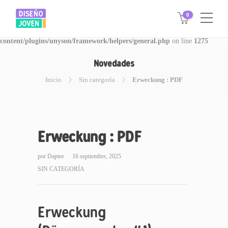
0
Warning
: Invalid argument supplied for foreach() in
/www/disegnojoven.com.ar/htdocs/wp-
content/plugins/unyson/framework/helpers/general.php
on line
1275
Novedades
Inicio
Sin categoría
Erweckung : PDF
Erweckung : PDF
por
Daptee
16 septiembre, 2025
SIN CATEGORÍA
Erweckung